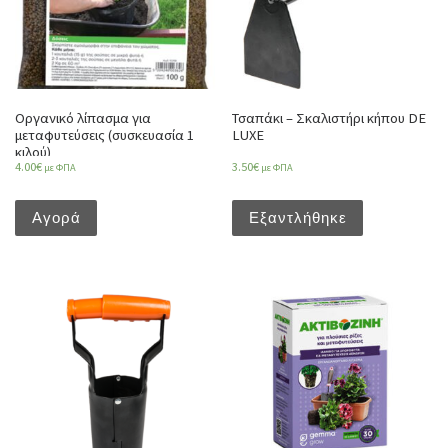
Οργανικό λίπασμα για
Τσαπάκι – Σκαλιστήρι κήπου DE
μεταφυτεύσεις (συσκευασία 1
LUXE
κιλού)
4.00
€
3.50
€
με ΦΠΑ
με ΦΠΑ
Αγορά
Εξαντλήθηκε