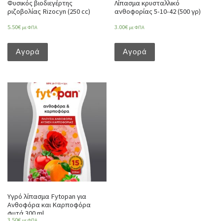
Φυσικός βιοδιεγέρτης
Λίπασμα κρυσταλλικό
ριζοβολίας Rizocyn (250 cc)
ανθοφορίας 5-10-42 (500 γρ)
5.50
€
3.00
€
με ΦΠΑ
με ΦΠΑ
Αγορά
Αγορά
Υγρό λίπασμα Fytopan για
Ανθοφόρα και Καρποφόρα
φυτά 300 ml
3.50
€
με ΦΠΑ