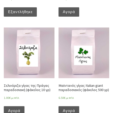
Εξαντλήθηκε
Αγορά
Σελινόριζα γίγας της Πράγας
Μαϊντανός γίγας Italian giant
παραδοσιακή (φάκελος 10 γρ)
παραδοσιακός (φάκελος 500 γρ)
1.00
€
6.50
€
με ΦΠΑ
με ΦΠΑ
Αγορά
Αγορά