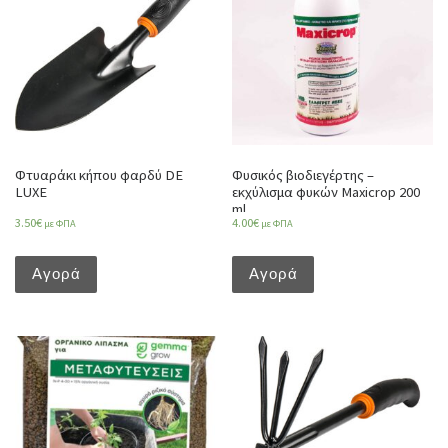
Φτυαράκι κήπου φαρδύ DE
Φυσικός βιοδιεγέρτης –
LUXE
εκχύλισμα φυκών Maxicrop 200
ml
3.50
€
4.00
€
με ΦΠΑ
με ΦΠΑ
Αγορά
Αγορά