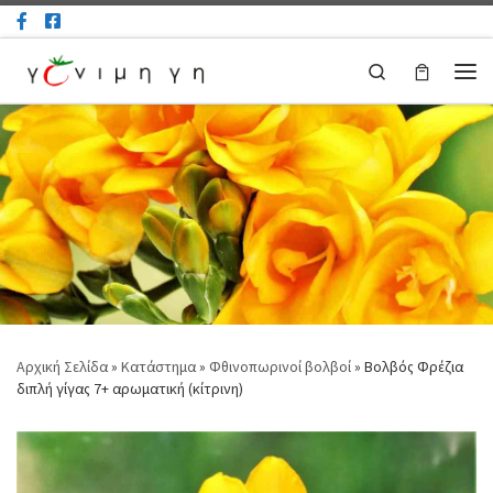
Μετάβαση στο περιεχόμενο
Search
Μεν
Αρχική Σελίδα
»
Κατάστημα
»
Φθινοπωρινοί βολβοί
»
Βολβός Φρέζια
διπλή γίγας 7+ αρωματική (κίτρινη)