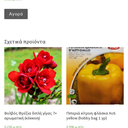
Αγορά
Σχετικά προϊόντα
Βολβός Φρέζια διπλή γίγας 7+
Πιπεριά κίτρινη φλάσκα Asti
αρωματική (κόκκινη)
yellow (hobby bag 1 γρ)
0.25
€
0.99
€
με ΦΠΑ
με ΦΠΑ