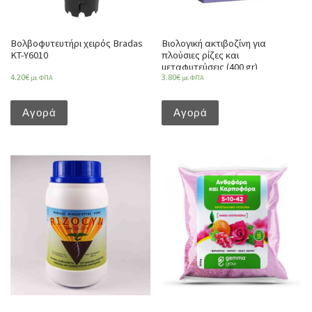
Βολβοφυτευτήρι χειρός Bradas
Βιολογική ακτιβοζίνη για
KT-Y6010
πλούσιες ρίζες και
μεταφυτεύσεις (400 gr)
4.20
€
3.80
€
με ΦΠΑ
με ΦΠΑ
Αγορά
Αγορά