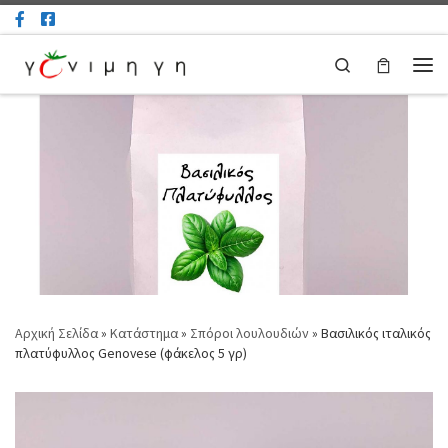
Μετάβαση στο περιεχόμενο
Search
Μεν
Αρχική Σελίδα
»
Κατάστημα
»
Σπόροι λουλουδιών
»
Βασιλικός ιταλικός
πλατύφυλλος Genovese (φάκελος 5 γρ)