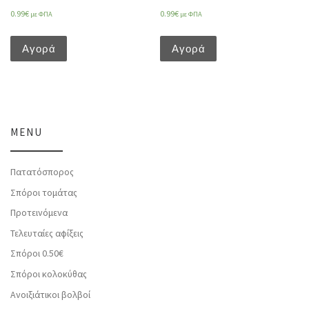
0.99
€
0.99
€
με ΦΠΑ
με ΦΠΑ
Αγορά
Αγορά
MENU
Πατατόσπορος
Σπόροι τομάτας
Προτεινόμενα
Τελευταίες αφίξεις
Σπόροι 0.50€
Σπόροι κολοκύθας
Ανοιξιάτικοι βολβοί