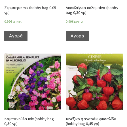
Ζέρμπερα mix (hobby bag 0.05
Ακουϊλέγκια κολομπίνα (hobby
γρ)
bag 0,30 γρ)
0.99
€
0.99
€
με ΦΠΑ
με ΦΠΑ
Αγορά
Αγορά
Καμπανούλα mix (hobby bag
Κινέζικο φαναράκι φυσαλίδα
0,50 γρ)
(hobby bag 0,45 γρ)