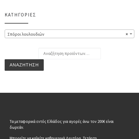
ΚΑΤΗΓΟΡΊΕΣ
Σπόροι λουλουδιών
×
Αναζήτηση για:
ΑΝΑΖΉΤΗΣΗ
Τα μεταφορικά εντός Ελλάδος για αγορές άνω τον 200€ είναι
δωρεάν.
Μπορείτε να καλείτε καθημερινά Δευτέρα, Τετάρτη,