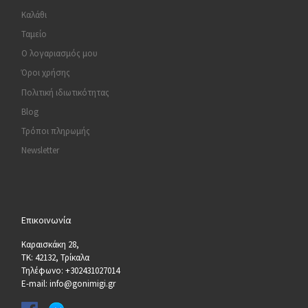
Καλάθι
Ταμείο
Ο λογαριασμός μου
Όροι χρήσης
Πολιτική ιδιωτικότητας
Blog
Τρόποι πληρωμής
Newsletter
Επικοινωνία
Καραισκάκη 28,
ΤΚ: 42132, Τρίκαλα
Τηλέφωνο: +302431027014
E-mail: info@gonimigi.gr