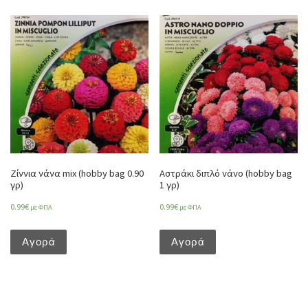
Ζίννια νάνα mix (hobby bag 0.90
Αστράκι διπλό νάνο (hobby bag
γρ)
1 γρ)
0.99
€
0.99
€
με ΦΠΑ
με ΦΠΑ
Αγορά
Αγορά