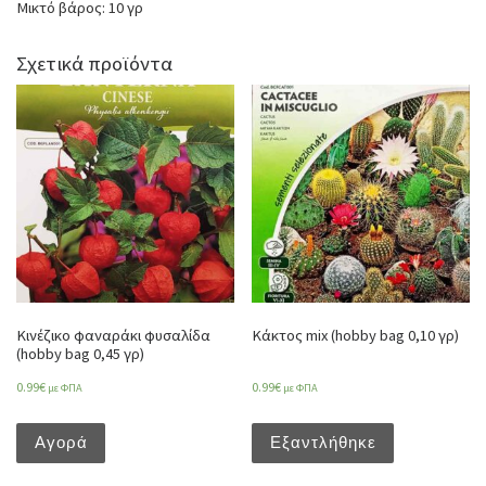
Μικτό βάρος: 10 γρ
Σχετικά προϊόντα
Κινέζικο φαναράκι φυσαλίδα
Κάκτος mix (hobby bag 0,10 γρ)
(hobby bag 0,45 γρ)
0.99
€
0.99
€
με ΦΠΑ
με ΦΠΑ
Αγορά
Εξαντλήθηκε