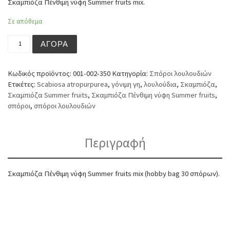
Σκαμπιόζα Πένθιμη νύφη Summer fruits mix.
Σε απόθεμα
Σκαμπιόζα Πένθιμη νύφη Summer fruits mix (hobby bag 
ΑΓΟΡΆ
Κωδικός προϊόντος:
001-002-350
Κατηγορία:
Σπόροι λουλουδιών
Ετικέτες:
Scabiosa atropurpurea
,
γόνιμη γη
,
λουλούδια
,
Σκαμπιόζα
,
Σκαμπιόζα Summer fruits
,
Σκαμπιόζα Πένθιμη νύφη Summer fruits
,
σπόροι
,
σπόροι λουλουδιών
Περιγραφή
Σκαμπιόζα Πένθιμη νύφη Summer fruits mix (hobby bag 30 σπόρων).