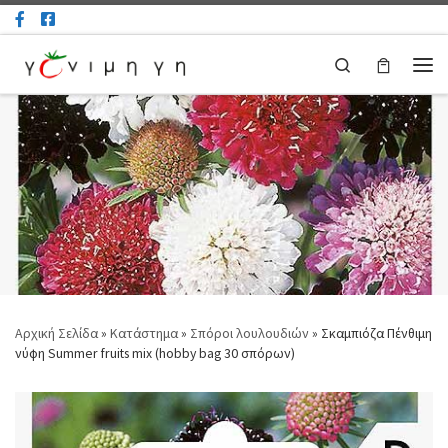
Μετάβαση στο περιεχόμενο
Search
Μεν
Αρχική Σελίδα
»
Κατάστημα
»
Σπόροι λουλουδιών
»
Σκαμπιόζα Πένθιμη
νύφη Summer fruits mix (hobby bag 30 σπόρων)