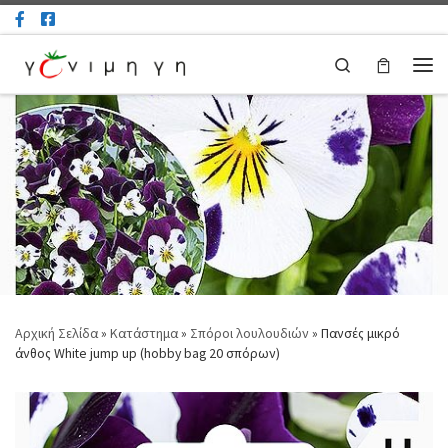
Μετάβαση στο περιεχόμενο
Search
Μεν
Αρχική Σελίδα
»
Κατάστημα
»
Σπόροι λουλουδιών
»
Πανσές μικρό
άνθος White jump up (hobby bag 20 σπόρων)