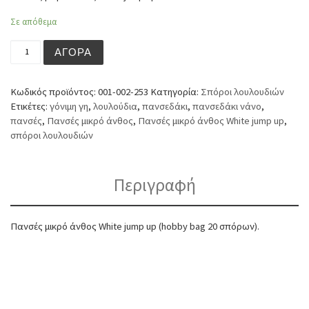
Σε απόθεμα
Πανσές μικρό άνθος White jump up (hobby bag 20 σπόρω
ΑΓΟΡΆ
Κωδικός προϊόντος:
001-002-253
Κατηγορία:
Σπόροι λουλουδιών
Ετικέτες:
γόνιμη γη
,
λουλούδια
,
πανσεδάκι
,
πανσεδάκι νάνο
,
πανσές
,
Πανσές μικρό άνθος
,
Πανσές μικρό άνθος White jump up
,
σπόροι λουλουδιών
Περιγραφή
Πανσές μικρό άνθος White jump up (hobby bag 20 σπόρων).