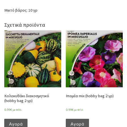
Μικτό βάρος: 10 γρ
Σχετικά προϊόντα
Κολοκυθάκι διακοσμητικό
Ιπομέα mix (hobby bag 2 γρ)
(hobby bag 2 γρ)
0.99
€
0.99
€
με ΦΠΑ
με ΦΠΑ
Αγορά
Αγορά