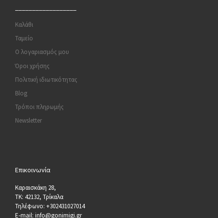
__________________
Καλάθι
Ταμείο
Ο λογαριασμός μου
Όροι χρήσης
Πολιτική ιδιωτικότητας
Blog
Τρόποι πληρωμής
Newsletter
Επικοινωνία
Καραισκάκη 28,
ΤΚ: 42132, Τρίκαλα
Τηλέφωνο: +302431027014
E-mail: info@gonimigi.gr