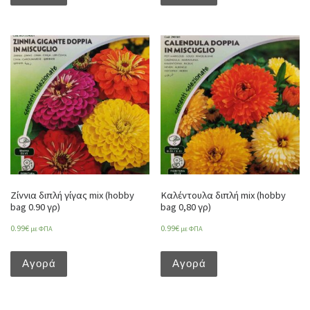
Ζίννια διπλή γίγας mix (hobby
Καλέντουλα διπλή mix (hobby
bag 0.90 γρ)
bag 0,80 γρ)
0.99
€
0.99
€
με ΦΠΑ
με ΦΠΑ
Αγορά
Αγορά