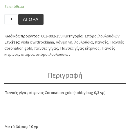
Σε απόθεμα
Πανσές γίγας κίτρινος Coronation gold (hobby bag 0,3 γρ
ΑΓΟΡΆ
Κωδικός προϊόντος:
001-002-199
Κατηγορία:
Σπόροι λουλουδιών
Ετικέτες:
viola x wittrockiana
,
γόνιμη γη
,
λουλούδια
,
πανσές
,
Πανσές
Coronation gold
,
πανσές γίγας
,
Πανσές γίγας κίτρινος
,
Πανσές
κίτρινος
,
σπόροι
,
σπόροι λουλουδιών
Περιγραφή
Πανσές γίγας κίτρινος Coronation gold (hobby bag 0,3 γρ).
Μικτό βάρος: 10 γρ