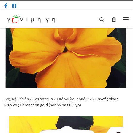
Μετάβαση στο περιεχόμενο
Search
Μεν
Αρχική Σελίδα
»
Κατάστημα
»
Σπόροι λουλουδιών
»
Πανσές γίγας
κίτρινος Coronation gold (hobby bag 0,3 γρ)