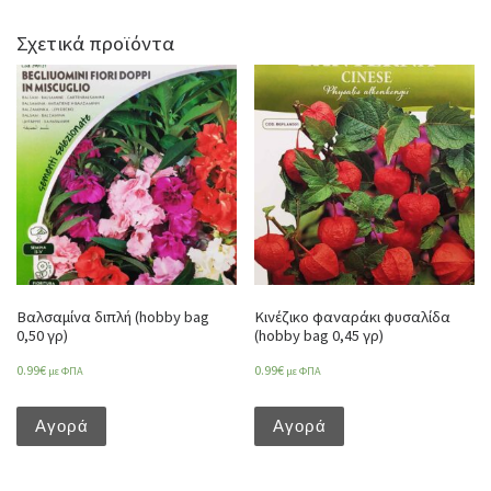
Σχετικά προϊόντα
Βαλσαμίνα διπλή (hobby bag
Κινέζικο φαναράκι φυσαλίδα
0,50 γρ)
(hobby bag 0,45 γρ)
0.99
€
0.99
€
με ΦΠΑ
με ΦΠΑ
Αγορά
Αγορά