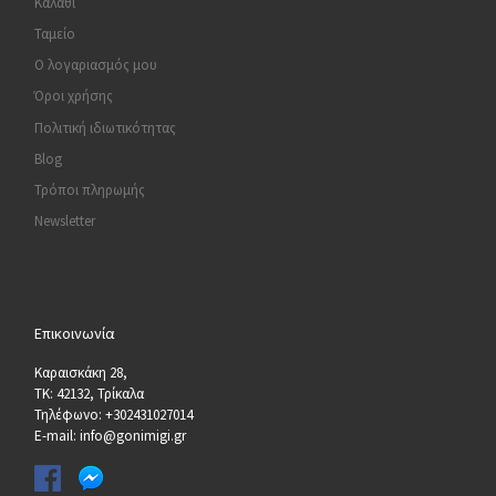
Καλάθι
Ταμείο
Ο λογαριασμός μου
Όροι χρήσης
Πολιτική ιδιωτικότητας
Blog
Τρόποι πληρωμής
Newsletter
Επικοινωνία
Καραισκάκη 28,
ΤΚ: 42132, Τρίκαλα
Τηλέφωνο: +302431027014
E-mail: info@gonimigi.gr