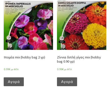
Ιπομέα mix (hobby bag 2 γρ)
Ζίννια διπλή γίγας mix (hobby
bag 0.90 γρ)
0.99
€
0.99
€
με ΦΠΑ
με ΦΠΑ
Αγορά
Αγορά