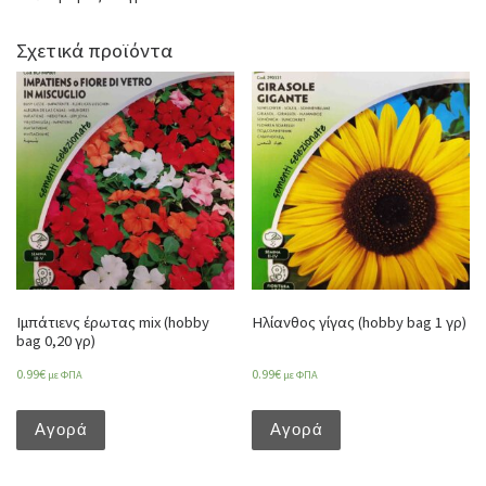
Σχετικά προϊόντα
Ιμπάτιενς έρωτας mix (hobby
Ηλίανθος γίγας (hobby bag 1 γρ)
bag 0,20 γρ)
0.99
€
0.99
€
με ΦΠΑ
με ΦΠΑ
Αγορά
Αγορά