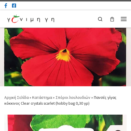
Μετάβαση στο περιεχόμενο
Search
Μεν
Αρχική Σελίδα
»
Κατάστημα
»
Σπόροι λουλουδιών
»
Πανσές γίγας
κόκκινος Clear crystals scarlet (hobby bag 0,30 γρ)