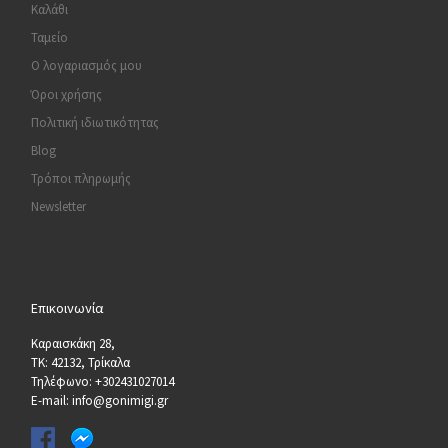
Καλάθι
Ταμείο
Ο λογαριασμός μου
Όροι χρήσης
Πολιτική ιδιωτικότητας
Blog
Τρόποι πληρωμής
Newsletter
Επικοινωνία
Καραισκάκη 28,
ΤΚ: 42132, Τρίκαλα
Τηλέφωνο: +302431027014
E-mail: info@gonimigi.gr