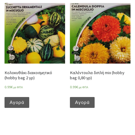
Κολοκυθάκι διακοσμητικό
Καλέντουλα διπλή mix (hobby
(hobby bag 2 γρ)
bag 0,80 γρ)
0.99
€
0.99
€
με ΦΠΑ
με ΦΠΑ
Αγορά
Αγορά