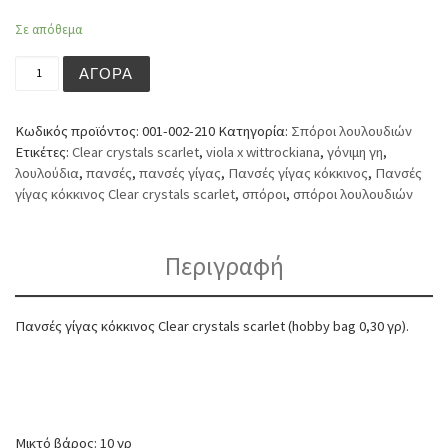
Σε απόθεμα
Πανσές γίγας κόκκινος Clear crystals scarlet (hobby bag
ΑΓΟΡΆ
Κωδικός προϊόντος:
001-002-210
Κατηγορία:
Σπόροι λουλουδιών
Ετικέτες:
Clear crystals scarlet
,
viola x wittrockiana
,
γόνιμη γη
,
λουλούδια
,
πανσές
,
πανσές γίγας
,
Πανσές γίγας κόκκινος
,
Πανσές
γίγας κόκκινος Clear crystals scarlet
,
σπόροι
,
σπόροι λουλουδιών
Περιγραφή
Πανσές γίγας κόκκινος Clear crystals scarlet (hobby bag 0,30 γρ).
Μικτό βάρος: 10 γρ