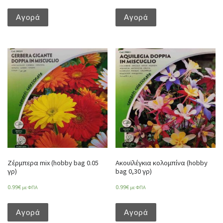
Αγορά
Αγορά
Ζέρμπερα mix (hobby bag 0.05
Ακουϊλέγκια κολομπίνα (hobby
γρ)
bag 0,30 γρ)
0.99
€
0.99
€
με ΦΠΑ
με ΦΠΑ
Αγορά
Αγορά