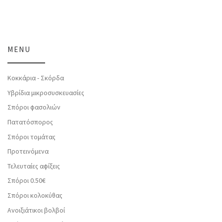
MENU
Κοκκάρια - Σκόρδα
Υβρίδια μικροσυσκευασίες
Σπόροι φασολιών
Πατατόσπορος
Σπόροι τομάτας
Προτεινόμενα
Τελευταίες αφίξεις
Σπόροι 0.50€
Σπόροι κολοκύθας
Ανοιξιάτικοι βολβοί