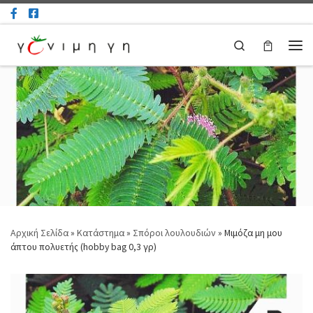
Μετάβαση στο περιεχόμενο
Search
Μεν
Αρχική Σελίδα
»
Κατάστημα
»
Σπόροι λουλουδιών
»
Μιμόζα μη μου
άπτου πολυετής (hobby bag 0,3 γρ)