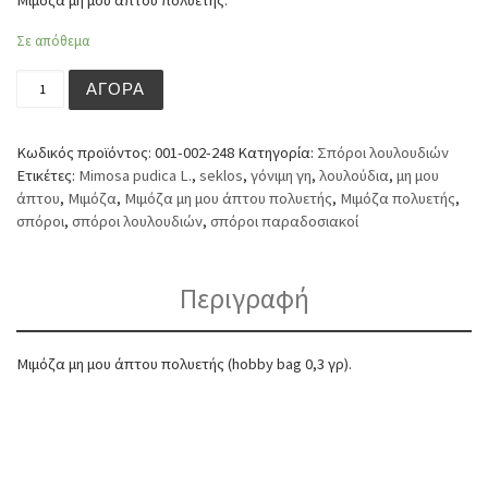
Μιμόζα μη μου άπτου πολυετής.
Σε απόθεμα
Μιμόζα μη μου άπτου πολυετής (hobby bag 0,3 γρ) ποσότ
ΑΓΟΡΆ
Κωδικός προϊόντος:
001-002-248
Κατηγορία:
Σπόροι λουλουδιών
Ετικέτες:
Mimosa pudica L.
,
seklos
,
γόνιμη γη
,
λουλούδια
,
μη μου
άπτου
,
Μιμόζα
,
Μιμόζα μη μου άπτου πολυετής
,
Μιμόζα πολυετής
,
σπόροι
,
σπόροι λουλουδιών
,
σπόροι παραδοσιακοί
Περιγραφή
Μιμόζα μη μου άπτου πολυετής (hobby bag 0,3 γρ).