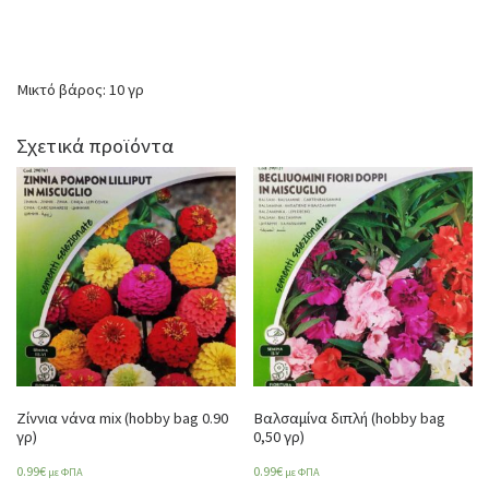
Μικτό βάρος: 10 γρ
Σχετικά προϊόντα
Ζίννια νάνα mix (hobby bag 0.90
Βαλσαμίνα διπλή (hobby bag
γρ)
0,50 γρ)
0.99
€
0.99
€
με ΦΠΑ
με ΦΠΑ