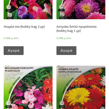
Ιπομέα mix (hobby bag 2 γρ)
Αστράκι διπλό πριγκίπισσα
(hobby bag 1 γρ)
0.99
€
0.99
€
με ΦΠΑ
με ΦΠΑ
Αγορά
Αγορά