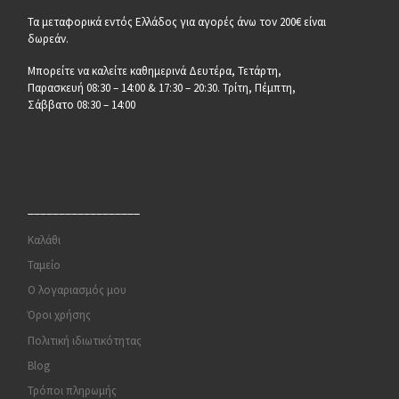
Τα μεταφορικά εντός Ελλάδος για αγορές άνω τον 200€ είναι
δωρεάν.
Μπορείτε να καλείτε καθημερινά Δευτέρα, Τετάρτη,
Παρασκευή 08:30 – 14:00 & 17:30 – 20:30. Τρίτη, Πέμπτη,
Σάββατο 08:30 – 14:00
__________________
Καλάθι
Ταμείο
Ο λογαριασμός μου
Όροι χρήσης
Πολιτική ιδιωτικότητας
Blog
Τρόποι πληρωμής