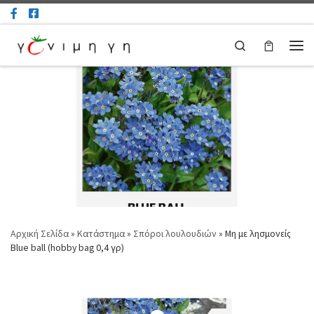
Μετάβαση στο περιεχόμενο
Search
Μεν
Αρχική Σελίδα
»
Κατάστημα
»
Σπόροι λουλουδιών
»
Μη με λησμονείς
Blue ball (hobby bag 0,4 γρ)