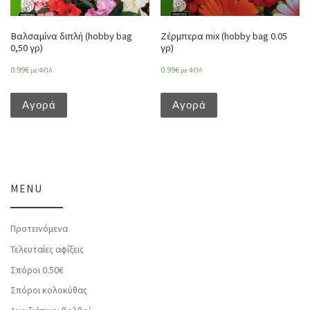
Βαλσαμίνα διπλή (hobby bag
Ζέρμπερα mix (hobby bag 0.05
0,50 γρ)
γρ)
0.99
€
0.99
€
με ΦΠΑ
με ΦΠΑ
Αγορά
Αγορά
MENU
Προτεινόμενα
Τελευταίες αφίξεις
Σπόροι 0.50€
Σπόροι κολοκύθας