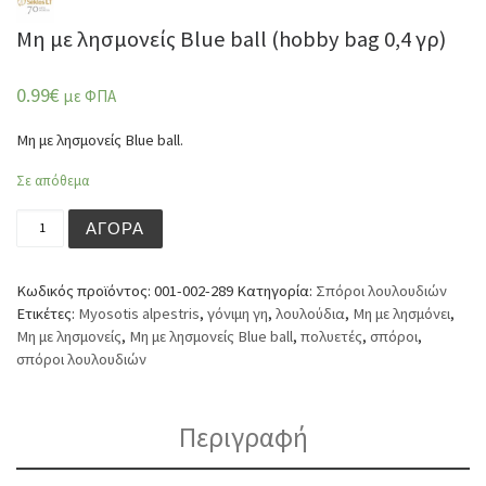
Μη με λησμονείς Blue ball (hobby bag 0,4 γρ)
0.99
€
με ΦΠΑ
Μη με λησμονείς Blue ball.
Σε απόθεμα
Μη με λησμονείς Blue ball (hobby bag 0,4 γρ) ποσότητα
ΑΓΟΡΆ
Κωδικός προϊόντος:
001-002-289
Κατηγορία:
Σπόροι λουλουδιών
Ετικέτες:
Myosotis alpestris
,
γόνιμη γη
,
λουλούδια
,
Μη με λησμόνει
,
Μη με λησμονείς
,
Μη με λησμονείς Blue ball
,
πολυετές
,
σπόροι
,
σπόροι λουλουδιών
Περιγραφή