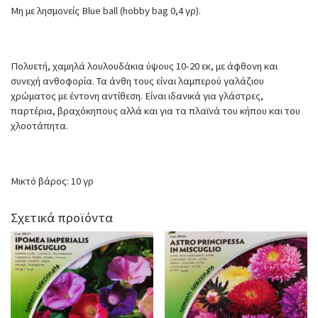
Μη με λησμονείς Blue ball (hobby bag 0,4 γρ).
Πολυετή, χαμηλά λουλουδάκια ύψους 10-20 εκ, με άφθονη και
συνεχή ανθοφορία. Τα άνθη τους είναι λαμπερού γαλάζιου
χρώματος με έντονη αντίθεση. Είναι ιδανικά για γλάστρες,
παρτέρια, βραχόκηπους αλλά και για τα πλαϊνά του κήπου και του
χλοοτάπητα.
Μικτό βάρος: 10 γρ
Σχετικά προϊόντα