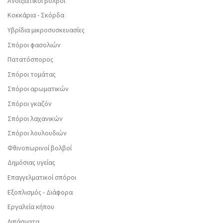
Ανοιξιάτικοι βολβοί
Κοκκάρια - Σκόρδα
Υβρίδια μικροσυσκευασίες
Σπόροι φασολιών
Πατατόσπορος
Σπόροι τομάτας
Σπόροι αρωματικών
Σπόροι γκαζόν
Σπόροι λαχανικών
Σπόροι λουλουδιών
Φθινοπωρινοί βολβοί
Δημόσιας υγείας
Επαγγελματικοί σπόροι
Εξοπλισμός - Διάφορα
Εργαλεία κήπου
Λιπάσματα