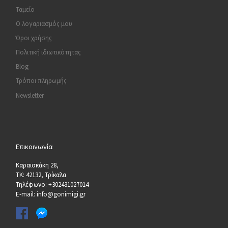
Ταμείο
Ο λογαριασμός μου
Όροι χρήσης
Πολιτική ιδιωτικότητας
Blog
Τρόποι πληρωμής
Newsletter
Επικοινωνία
Καραισκάκη 28,
ΤΚ: 42132, Τρίκαλα
Τηλέφωνο: +302431027014
E-mail: info@gonimigi.gr