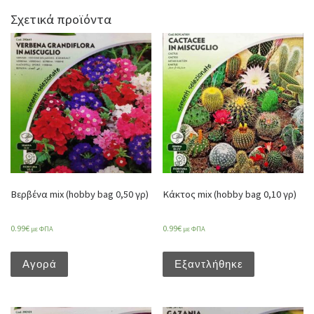
Σχετικά προϊόντα
Βερβένα mix (hobby bag 0,50 γρ)
Κάκτος mix (hobby bag 0,10 γρ)
0.99
€
0.99
€
με ΦΠΑ
με ΦΠΑ
Αγορά
Εξαντλήθηκε