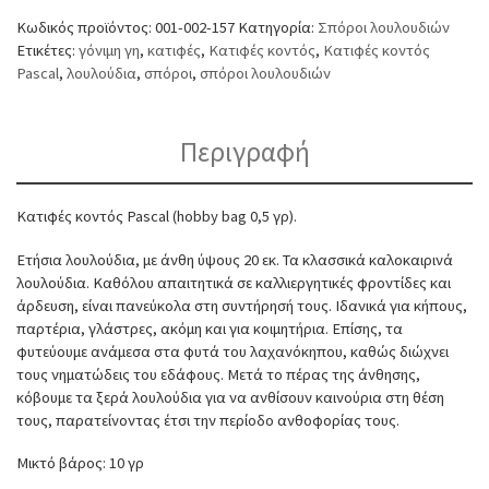
Κωδικός προϊόντος:
001-002-157
Κατηγορία:
Σπόροι λουλουδιών
Ετικέτες:
γόνιμη γη
,
κατιφές
,
Κατιφές κοντός
,
Κατιφές κοντός
Pascal
,
λουλούδια
,
σπόροι
,
σπόροι λουλουδιών
Περιγραφή
Κατιφές κοντός Pascal (hobby bag 0,5 γρ).
Ετήσια λουλούδια, με άνθη ύψους 20 εκ. Τα κλασσικά καλοκαιρινά
λουλούδια. Καθόλου απαιτητικά σε καλλιεργητικές φροντίδες και
άρδευση, είναι πανεύκολα στη συντήρησή τους. Ιδανικά για κήπους,
παρτέρια, γλάστρες, ακόμη και για κοιμητήρια. Επίσης, τα
φυτεύουμε ανάμεσα στα φυτά του λαχανόκηπου, καθώς διώχνει
τους νηματώδεις του εδάφους. Μετά το πέρας της άνθησης,
κόβουμε τα ξερά λουλούδια για να ανθίσουν καινούρια στη θέση
τους, παρατείνοντας έτσι την περίοδο ανθοφορίας τους.
Μικτό βάρος: 10 γρ