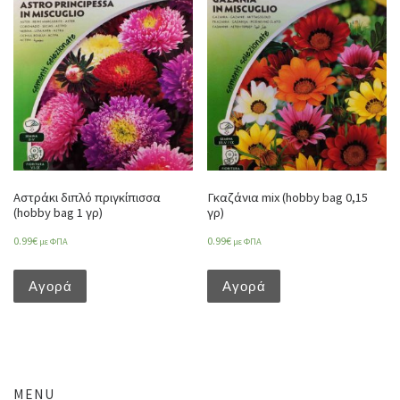
Αστράκι διπλό πριγκίπισσα
Γκαζάνια mix (hobby bag 0,15
(hobby bag 1 γρ)
γρ)
0.99
€
0.99
€
με ΦΠΑ
με ΦΠΑ
Αγορά
Αγορά
MENU