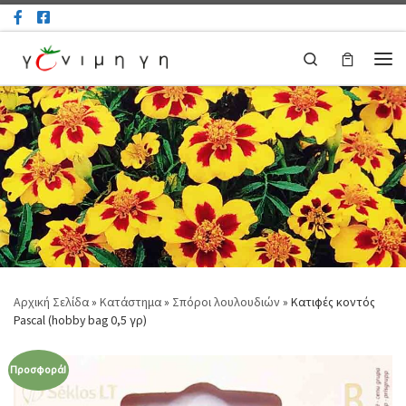
Μετάβαση στο περιεχόμενο
Search
Μεν
Αρχική Σελίδα
»
Κατάστημα
»
Σπόροι λουλουδιών
»
Κατιφές κοντός
Pascal (hobby bag 0,5 γρ)
Προσφορά!