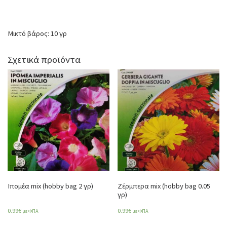
Μικτό βάρος: 10 γρ
Σχετικά προϊόντα
Ιπομέα mix (hobby bag 2 γρ)
Ζέρμπερα mix (hobby bag 0.05
γρ)
0.99
€
0.99
€
με ΦΠΑ
με ΦΠΑ