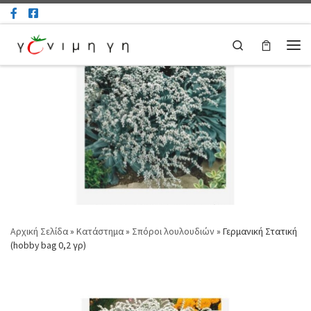
Μετάβαση στο περιεχόμενο
Search
Μεν
Αρχική Σελίδα
»
Κατάστημα
»
Σπόροι λουλουδιών
»
Γερμανική Στατική
(hobby bag 0,2 γρ)