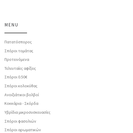
MENU
Πατατόσπορος
Σπόροι τομάτας
Προτεινόμενα
Τελευταίες αφίξεις
Σπόροι 0.50€
Σπόροι κολοκύθας
Ανοιξιάτικοι βολβοί
Κοκκάρια - Σκόρδα
Υβρίδια μικροσυσκευασίες
Σπόροι φασολιών
Σπόροι αρωματικών