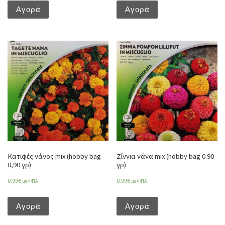
Αγορά
Αγορά
Κατιφές νάνος mix (hobby bag
Ζίννια νάνα mix (hobby bag 0.90
0,90 γρ)
γρ)
0.99
€
0.99
€
με ΦΠΑ
με ΦΠΑ
Αγορά
Αγορά