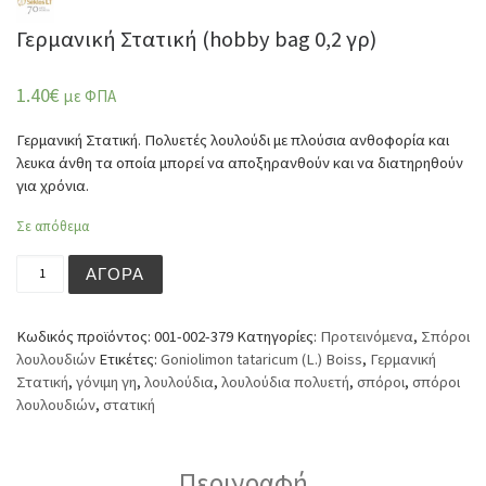
Γερμανική Στατική (hobby bag 0,2 γρ)
1.40
€
με ΦΠΑ
Γερμανική Στατική. Πολυετές λουλούδι με πλούσια ανθοφορία και
λευκα άνθη τα οποία μπορεί να αποξηρανθούν και να διατηρηθούν
για χρόνια.
Σε απόθεμα
Γερμανική Στατική (hobby bag 0,2 γρ) ποσότητα
ΑΓΟΡΆ
Κωδικός προϊόντος:
001-002-379
Κατηγορίες:
Προτεινόμενα
,
Σπόροι
λουλουδιών
Ετικέτες:
Goniolimon tataricum (L.) Boiss
,
Γερμανική
Στατική
,
γόνιμη γη
,
λουλούδια
,
λουλούδια πολυετή
,
σπόροι
,
σπόροι
λουλουδιών
,
στατική
Περιγραφή