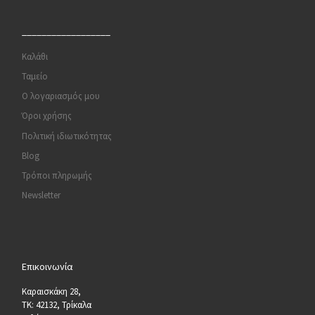
__________________
Καλάθι
Ταμείο
Ο λογαριασμός μου
Όροι χρήσης
Πολιτική ιδιωτικότητας
Blog
Τρόποι πληρωμής
Newsletter
Επικοινωνία
Καραισκάκη 28,
ΤΚ: 42132, Τρίκαλα