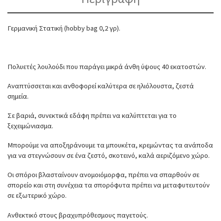
Γερμανική Στατική (hobby bag 0,2 γρ).
Πολυετές λουλούδι που παράγει μικρά άνθη ύψους 40 εκατοστών.
Αναπτύσσεται και ανθοφορεί καλύτερα σε ηλιόλουστα, ζεστά
σημεία.
Σε βαριά, συνεκτικά εδάφη πρέπει να καλύπτεται για το
ξεχειμώνιασμα.
Μπορούμε να αποξηράνουμε τα μπουκέτα, κρεμώντας τα ανάποδα
για να στεγνώσουν σε ένα ζεστό, σκοτεινό, καλά αεριζόμενο χώρο.
Οι σπόροι βλασταίνουν ανομοιόμορφα, πρέπει να σπαρθούν σε
σπορείο και στη συνέχεια τα σπορόφυτα πρέπει να μεταφυτευτούν
σε εξωτερικό χώρο.
Ανθεκτικό στους βραχυπρόθεσμους παγετούς.