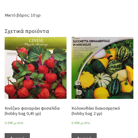
Μικτό βάρος: 10 γρ
Σχετικά προϊόντα
Κινέζικο φαναράκι φυσαλίδα
Κολοκυθάκι διακοσμητικό
(hobby bag 0,45 γρ)
(hobby bag 2 γρ)
0.99
€
0.99
€
με ΦΠΑ
με ΦΠΑ