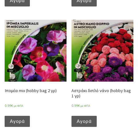
Αγορά
Αγορά
Ιπομέα mix (hobby bag 2 γρ)
Αστράκι διπλό νάνο (hobby bag
1 γρ)
0.99
€
0.99
€
με ΦΠΑ
με ΦΠΑ
Αγορά
Αγορά