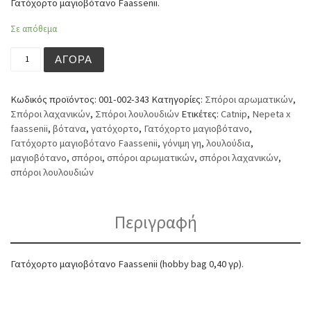
Γατόχορτο μαγιοβότανο Faassenii.
Σε απόθεμα
Γατόχορτο μαγιοβότανο Faassenii (hobby bag 0,40 γρ) π
ΑΓΟΡΆ
Κωδικός προϊόντος:
001-002-343
Κατηγορίες:
Σπόροι αρωματικών
,
Σπόροι λαχανικών
,
Σπόροι λουλουδιών
Ετικέτες:
Catnip
,
Nepeta x
faassenii
,
βότανα
,
γατόχορτο
,
Γατόχορτο μαγιοβότανο
,
Γατόχορτο μαγιοβότανο Faassenii
,
γόνιμη γη
,
λουλούδια
,
μαγιοβότανο
,
σπόροι
,
σπόροι αρωματικών
,
σπόροι λαχανικών
,
σπόροι λουλουδιών
Περιγραφή
Γατόχορτο μαγιοβότανο Faassenii (hobby bag 0,40 γρ).