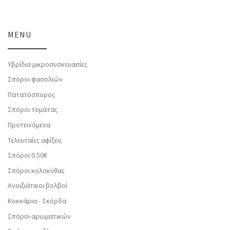
MENU
Υβρίδια μικροσυσκευασίες
Σπόροι φασολιών
Πατατόσπορος
Σπόροι τομάτας
Προτεινόμενα
Τελευταίες αφίξεις
Σπόροι 0.50€
Σπόροι κολοκύθας
Ανοιξιάτικοι βολβοί
Κοκκάρια - Σκόρδα
Σπόροι αρωματικών