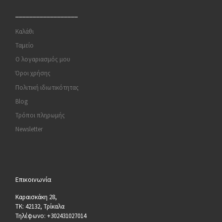
__________________
Καλάθι
Ταμείο
Ο λογαριασμός μου
Όροι χρήσης
Πολιτική ιδιωτικότητας
Blog
Τρόποι πληρωμής
Newsletter
Επικοινωνία
Καραισκάκη 28,
ΤΚ: 42132, Τρίκαλα
Τηλέφωνο: +302431027014