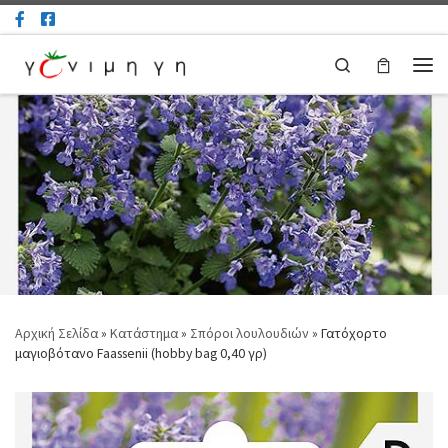
Μετάβαση στο περιεχόμενο
Search
Μεν
Αρχική Σελίδα
»
Κατάστημα
»
Σπόροι λουλουδιών
»
Γατόχορτο
μαγιοβότανο Faassenii (hobby bag 0,40 γρ)