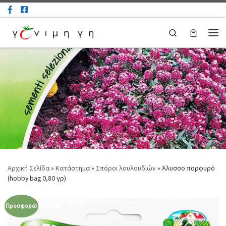
Μετάβαση στο περιεχόμενο
Search
Μεν
Αρχική Σελίδα
»
Κατάστημα
»
Σπόροι λουλουδιών
»
Άλυσσο πορφυρό
(hobby bag 0,80 γρ)
Προσφορά!