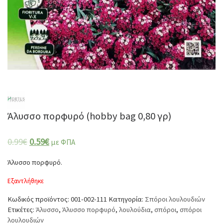
Άλυσσο πορφυρό (hobby bag 0,80 γρ)
0.99
€
0.59
€
με ΦΠΑ
Άλυσσο πορφυρό.
Εξαντλήθηκε
Κωδικός προϊόντος:
001-002-111
Κατηγορία:
Σπόροι λουλουδιών
Ετικέτες:
Άλυσσο
,
Άλυσσο πορφυρό
,
λουλούδια
,
σπόροι
,
σπόροι
λουλουδιών