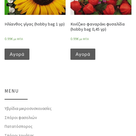
Ηλίανθος γίγας (hobby bag 1 γρ)
Κινέζικο φαναράκι φυσαλίδα
(hobby bag 0,45 γρ)
0.99
€
0.99
€
με ΦΠΑ
με ΦΠΑ
Αγορά
Αγορά
MENU
Υβρίδια μικροσυσκευασίες
Σπόροι φασολιών
Πατατόσπορος
Σπόροι τομάτας