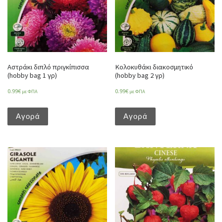
Αστράκι διπλό πριγκίπισσα
Κολοκυθάκι διακοσμητικό
(hobby bag 1 γρ)
(hobby bag 2 γρ)
0.99
€
0.99
€
με ΦΠΑ
με ΦΠΑ
Αγορά
Αγορά