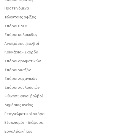
Προτεινόμενα
Τελευταίες αφίξεις
Σπόροι 0.50€
Σπόροι κολοκύθας
Ανοιξιάτικοι βολβοί
Κοκκάρια - Σκόρδα
Σπόροι αρωματικών
Σπόροι γκαζόν
Σπόροι λαχανικών
Σπόροι λουλουδιών
Φθινοπωρινοί βολβοί
Δημόσιας υγείας
Επαγγελματικοί σπόροι
Εξοπλισμός - Διάφορα
Εργαλεία κήπου