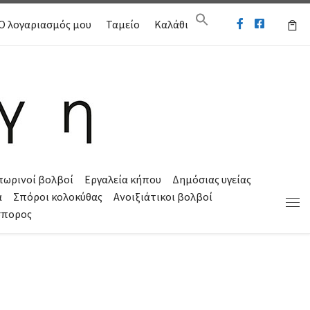
Ο λογαριασμός μου
Ταμείο
Καλάθι
πωρινοί βολβοί
Εργαλεία κήπου
Δημόσιας υγείας
α
Σπόροι κολοκύθας
Ανοιξιάτικοι βολβοί
Μεν
σπορος