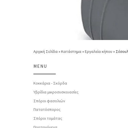
Αρχική Σελίδα
»
Κατάστημα
»
Εργαλεία κήπου
»
Σέσουλ
MENU
Κοκκάρια - Σκόρδα
Υβρίδια μικροσυσκευασίες
Σπόροι φασολιών
Πατατόσπορος
Σπόροι τομάτας
Προτεινόμενα