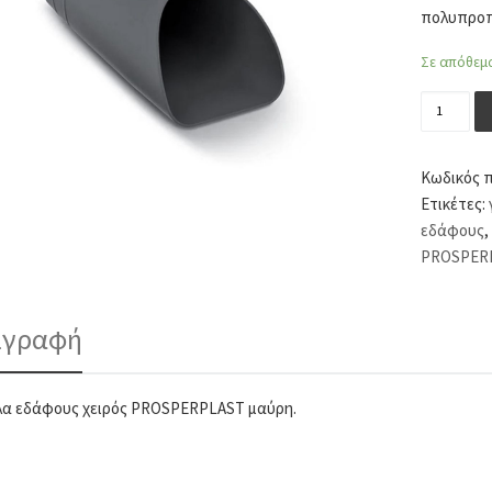
πολυπροπ
Σε απόθεμ
Σέσουλα
Κωδικός 
Ετικέτες:
εδάφους
,
PROSPER
ιγραφή
α εδάφους χειρός PROSPERPLAST μαύρη.