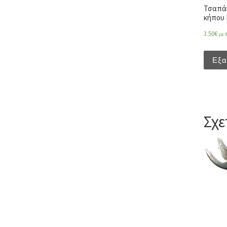
Τσαπάκ
κήπου 
3.50
€
με 
Εξα
Σχε