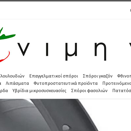
 λουλουδιών
Επαγγελματικοί σπόροι
Σπόροι γκαζόν
Φθινο
α
Λιπάσματα
Φυτοπροστατευτικά προϊόντα
Προτεινόμεν
όρδα
Υβρίδια μικροσυσκευασίες
Σπόροι φασολιών
Πατατό