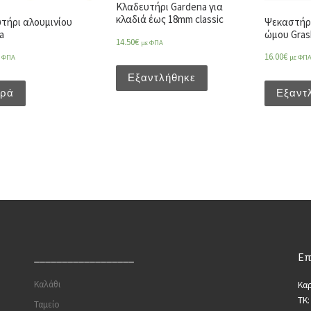
Κλαδευτήρι Gardena για
κλαδιά έως 18mm classic
τήρι αλουμινίου
Ψεκαστήρ
a
ώμου Grash
14.50
€
με ΦΠΑ
16.00
€
ε ΦΠΑ
με ΦΠ
Εξαντλήθηκε
ορά
Εξαντ
__________________
Επ
Καλάθι
Καρ
ΤΚ:
Ταμείο