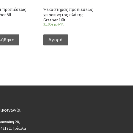
ι προπιέσεως
Ψεκαστήρας προπιέσεως
er 5lt
χειροκίνητος πλάτης
Grasher 16lt
31.00
€
Α
με ΦΠΑ
λήθηκε
Αγορά
ικοινωνία
αισκάκη 28,
 42132, Τρίκαλα