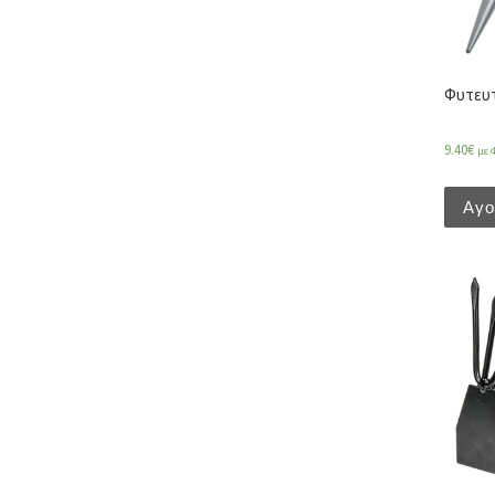
Φυτευτ
9.40
€
με 
Αγ