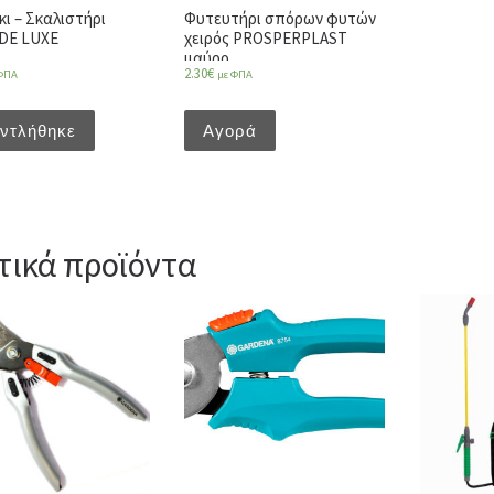
ι – Σκαλιστήρι
Φυτευτήρι σπόρων φυτών
DE LUXE
χειρός PROSPERPLAST
μαύρο
2.30
€
ΦΠΑ
με ΦΠΑ
ντλήθηκε
Αγορά
τικά προϊόντα