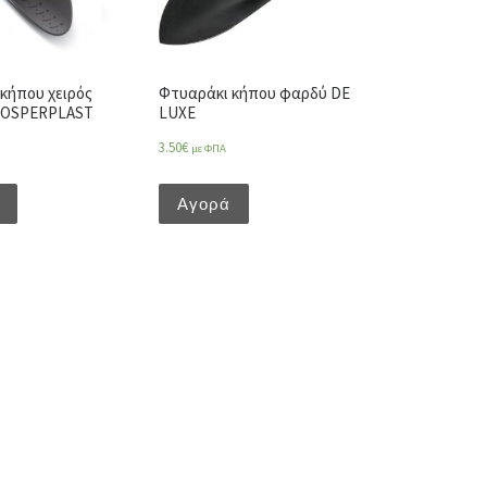
κήπου χειρός
Φτυαράκι κήπου φαρδύ DE
ROSPERPLAST
LUXE
3.50
€
με ΦΠΑ
Αγορά