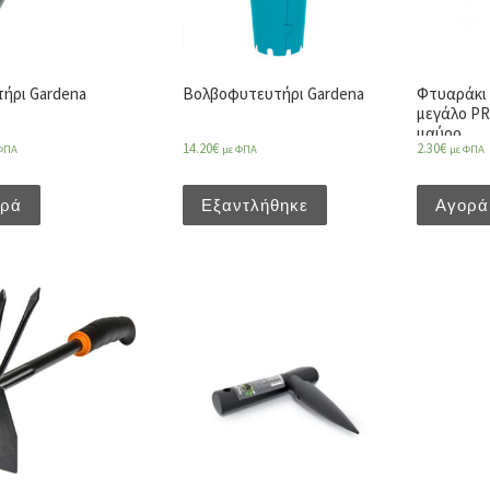
ήρι Gardena
Βολβοφυτευτήρι Gardena
Φτυαράκι 
μεγάλο P
μαύρο
14.20
€
2.30
€
ΦΠΑ
με ΦΠΑ
με ΦΠΑ
ορά
Εξαντλήθηκε
Αγορά