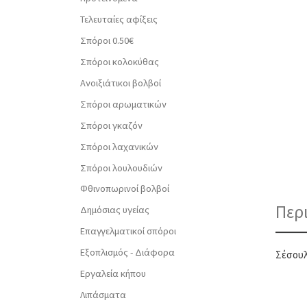
Τελευταίες αφίξεις
Σπόροι 0.50€
Σπόροι κολοκύθας
Ανοιξιάτικοι βολβοί
Σπόροι αρωματικών
Σπόροι γκαζόν
Σπόροι λαχανικών
Σπόροι λουλουδιών
Φθινοπωρινοί βολβοί
Περ
Δημόσιας υγείας
Επαγγελματικοί σπόροι
Εξοπλισμός - Διάφορα
Σέσουλ
Εργαλεία κήπου
Λιπάσματα