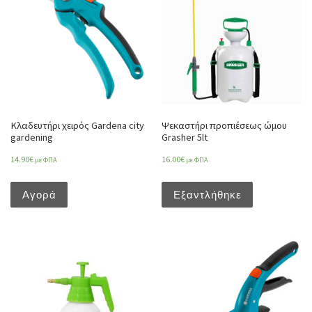
Κλαδευτήρι χειρός Gardena city
Ψεκαστήρι προπιέσεως ώμου
gardening
Grasher 5lt
14.90
€
16.00
€
με ΦΠΑ
με ΦΠΑ
Αγορά
Εξαντλήθηκε