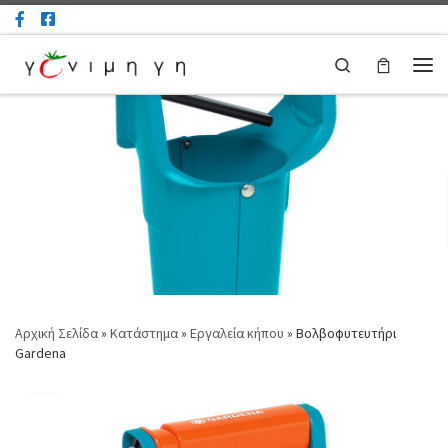
Μετάβαση στο περιεχόμενο
Search
Μεν
Αρχική Σελίδα
»
Κατάστημα
»
Εργαλεία κήπου
»
Βολβοφυτευτήρι
Gardena