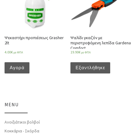
Ψεκαστήρι προπιέσεως Grasher
Ψαλίδι γκαζόν με
2lt
περιστρεφόμενη λεπίδα Gardena
Comfort
4.00
€
19.90
€
με ΦΠΑ
με ΦΠΑ
Αγορά
Εξαντλήθηκε
MENU
Ανοιξιάτικοι βολβοί
Κοκκάρια - Σκόρδα