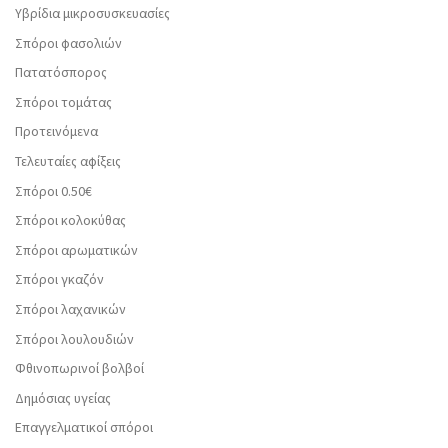
Υβρίδια μικροσυσκευασίες
Σπόροι φασολιών
Πατατόσπορος
Σπόροι τομάτας
Προτεινόμενα
Τελευταίες αφίξεις
Σπόροι 0.50€
Σπόροι κολοκύθας
Σπόροι αρωματικών
Σπόροι γκαζόν
Σπόροι λαχανικών
Σπόροι λουλουδιών
Φθινοπωρινοί βολβοί
Δημόσιας υγείας
Επαγγελματικοί σπόροι