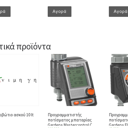
ορά
Αγορά
Αγορά
τικά προϊόντα
ιβώτιο ασκού 10 lt
Προγραμματιστής
Προγραμμ
ποτίσματος μπαταρίας
ποτίσματ
Gardena Mastercontrol C
Gardena Fl