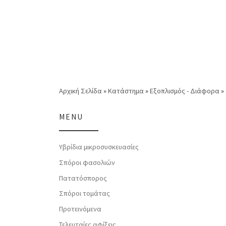
Αρχική Σελίδα
»
Κατάστημα
»
Εξοπλισμός - Διάφορα
»
MENU
Υβρίδια μικροσυσκευασίες
Σπόροι φασολιών
Πατατόσπορος
Σπόροι τομάτας
Προτεινόμενα
Τελευταίες αφίξεις