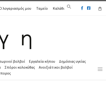
Ο λογαριασμός μου
Ταμείο
Καλάθι
πωρινοί βολβοί
Εργαλεία κήπου
Δημόσιας υγείας
α
Σπόροι κολοκύθας
Ανοιξιάτικοι βολβοί
Μεν
σπορος