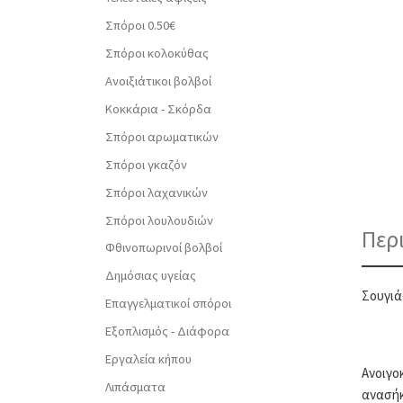
Σπόροι 0.50€
Σπόροι κολοκύθας
Ανοιξιάτικοι βολβοί
Κοκκάρια - Σκόρδα
Σπόροι αρωματικών
Σπόροι γκαζόν
Σπόροι λαχανικών
Σπόροι λουλουδιών
Περ
Φθινοπωρινοί βολβοί
Δημόσιας υγείας
Σουγιά
Επαγγελματικοί σπόροι
Εξοπλισμός - Διάφορα
Εργαλεία κήπου
Ανοιγο
Λιπάσματα
ανασήκ