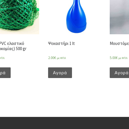
 PVC ελαστικό
Ψεκαστήρι 1 lt
Μουστόμε
κομίας) 500 gr
2.00
€
5.00
€
ΦΠΑ
με ΦΠΑ
με ΦΠΑ
ορά
Αγορά
Αγορά