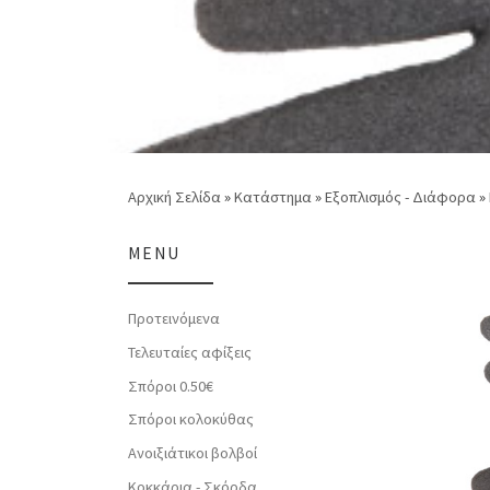
Αρχική Σελίδα
»
Κατάστημα
»
Εξοπλισμός - Διάφορα
»
MENU
Προτεινόμενα
Τελευταίες αφίξεις
Σπόροι 0.50€
Σπόροι κολοκύθας
Ανοιξιάτικοι βολβοί
Κοκκάρια - Σκόρδα