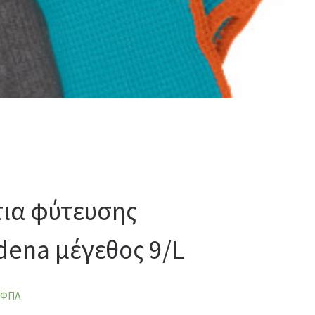
τια φύτευσης
dena μέγεθος 9/L
 ΦΠΑ