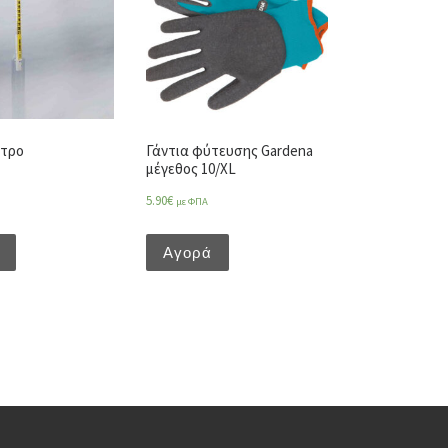
τρο
Γάντια φύτευσης Gardena
μέγεθος 10/XL
5.90
€
με ΦΠΑ
Αγορά