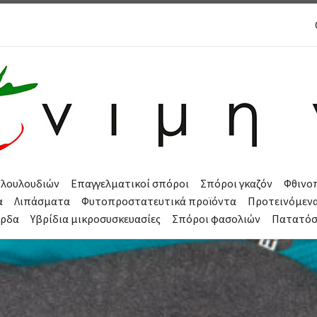
 λουλουδιών
Επαγγελματικοί σπόροι
Σπόροι γκαζόν
Φθινο
α
Λιπάσματα
Φυτοπροστατευτικά προϊόντα
Προτεινόμεν
όρδα
Υβρίδια μικροσυσκευασίες
Σπόροι φασολιών
Πατατό