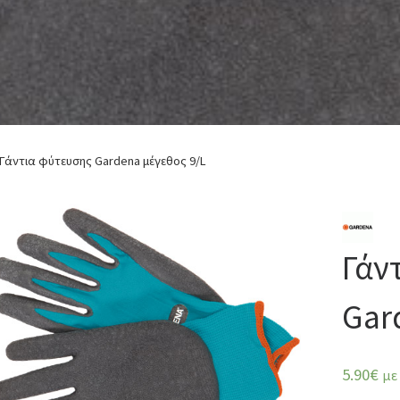
Γάντια φύτευσης Gardena μέγεθος 9/L
Γάν
Gar
5.90
€
με