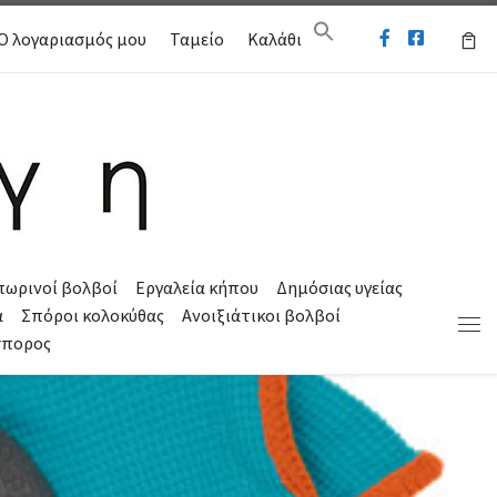
Ο λογαριασμός μου
Ταμείο
Καλάθι
πωρινοί βολβοί
Εργαλεία κήπου
Δημόσιας υγείας
α
Σπόροι κολοκύθας
Ανοιξιάτικοι βολβοί
Μεν
σπορος