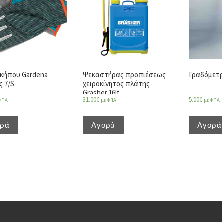
 κήπου Gardena
Ψεκαστήρας προπιέσεως
Γραδόμετρ
ς 7/S
χειροκίνητος πλάτης
Grasher 16lt
31.00
€
5.00
€
ΦΠΑ
με ΦΠΑ
με ΦΠΑ
ορά
Αγορά
Αγορά