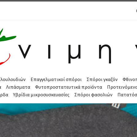
 λουλουδιών
Επαγγελματικοί σπόροι
Σπόροι γκαζόν
Φθινο
α
Λιπάσματα
Φυτοπροστατευτικά προϊόντα
Προτεινόμεν
όρδα
Υβρίδια μικροσυσκευασίες
Σπόροι φασολιών
Πατατό