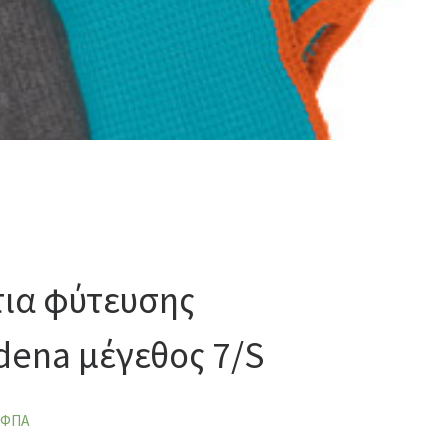
τια φύτευσης
dena μέγεθος 7/S
 ΦΠΑ