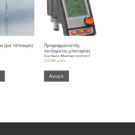
ο (για τσίπουρο)
Προγραμματιστής
ποτίσματος μπαταρίας
Gardena Mastercontrol C
110.00
€
με ΦΠΑ
1060 plus
Αγορά