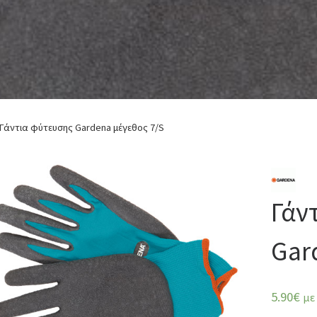
Γάντια φύτευσης Gardena μέγεθος 7/S
Γάν
Gar
5.90
€
με