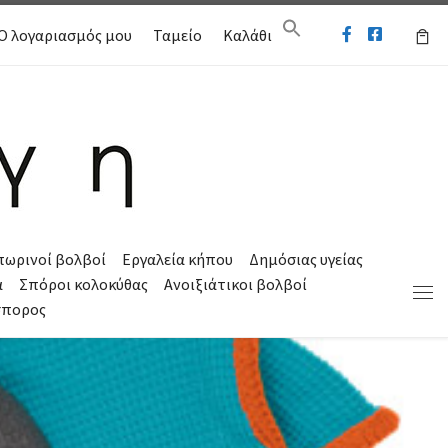
Ο λογαριασμός μου
Ταμείο
Καλάθι
πωρινοί βολβοί
Εργαλεία κήπου
Δημόσιας υγείας
α
Σπόροι κολοκύθας
Ανοιξιάτικοι βολβοί
Μεν
σπορος