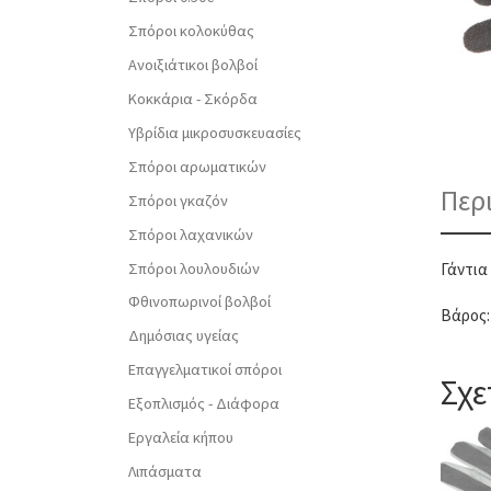
Σπόροι κολοκύθας
Ανοιξιάτικοι βολβοί
Κοκκάρια - Σκόρδα
Υβρίδια μικροσυσκευασίες
Σπόροι αρωματικών
Περ
Σπόροι γκαζόν
Σπόροι λαχανικών
Σπόροι λουλουδιών
Γάντια
Φθινοπωρινοί βολβοί
Βάρος:
Δημόσιας υγείας
Επαγγελματικοί σπόροι
Σχε
Εξοπλισμός - Διάφορα
Εργαλεία κήπου
Λιπάσματα