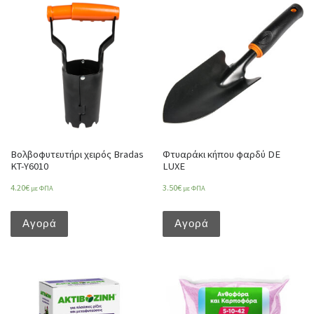
Βολβοφυτευτήρι χειρός Bradas
Φτυαράκι κήπου φαρδύ DE
KT-Y6010
LUXE
4.20
€
3.50
€
με ΦΠΑ
με ΦΠΑ
Αγορά
Αγορά