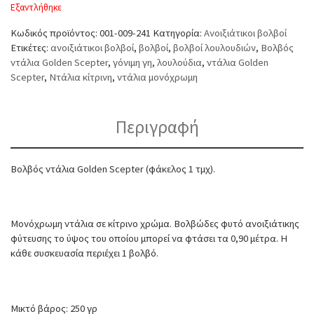
Εξαντλήθηκε
Κωδικός προϊόντος:
001-009-241
Κατηγορία:
Ανοιξιάτικοι βολβοί
Ετικέτες:
ανοιξιάτικοι βολβοί
,
βολβοί
,
βολβοί λουλουδιών
,
Βολβός
ντάλια Golden Scepter
,
γόνιμη γη
,
λουλούδια
,
ντάλια Golden
Scepter
,
Ντάλια κίτρινη
,
ντάλια μονόχρωμη
Περιγραφή
Βολβός ντάλια Golden Scepter (φάκελος 1 τμχ).
Μονόχρωμη ντάλια σε κίτρινο χρώμα. Βολβώδες φυτό ανοιξιάτικης
φύτευσης το ύψος του οποίου μπορεί να φτάσει τα 0,90 μέτρα. Η
κάθε συσκευασία περιέχει 1 βολβό.
Μικτό βάρος: 250 γρ