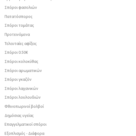
Σπόροι φασολιών
Πατατόσπορος
Σπόροι τομάτας
Προτεινόμενα
Τελευταίες αφίξεις
Σπόροι 0.50€
Σπόροι κολοκύθας
Σπόροι αρωματικών
Σπόροι γκαζόν
Σπόροι λαχανικών
Σπόροι λουλουδιών
Φθινοπωρινοί βολβοί
Δημόσιας υγείας
Επαγγελματικοί σπόροι
Εξοπλισμός - Διάφορα