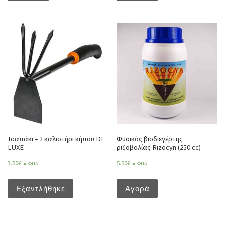
Τσαπάκι – Σκαλιστήρι κήπου DE
Φυσικός βιοδιεγέρτης
LUXE
ριζοβολίας Rizocyn (250 cc)
3.50
€
5.50
€
με ΦΠΑ
με ΦΠΑ
Εξαντλήθηκε
Αγορά