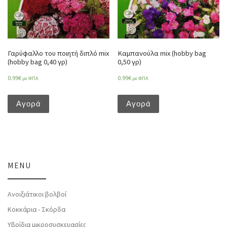
Γαρύφαλλο του ποιητή διπλό mix
Καμπανούλα mix (hobby bag
(hobby bag 0,40 γρ)
0,50 γρ)
0.99
€
0.99
€
με ΦΠΑ
με ΦΠΑ
Αγορά
Αγορά
MENU
Ανοιξιάτικοι βολβοί
Κοκκάρια - Σκόρδα
Υβρίδια μικροσυσκευασίες