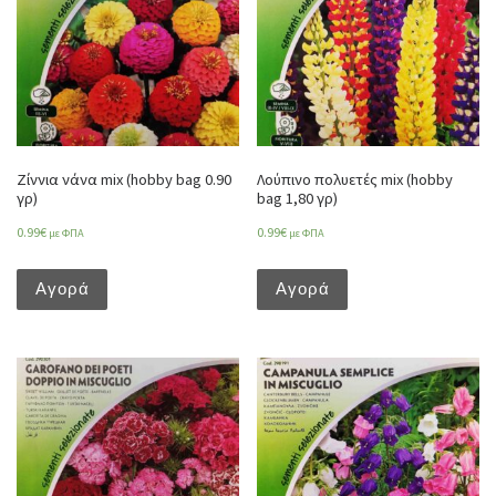
Ζίννια νάνα mix (hobby bag 0.90
Λούπινο πολυετές mix (hobby
γρ)
bag 1,80 γρ)
0.99
€
0.99
€
με ΦΠΑ
με ΦΠΑ
Αγορά
Αγορά