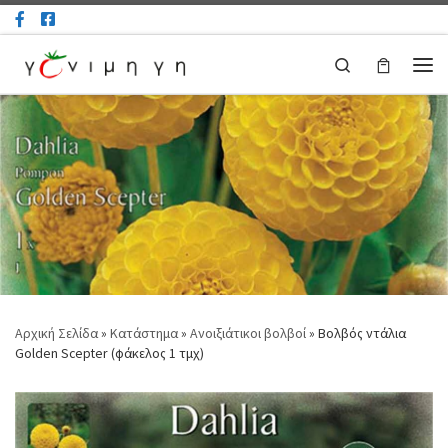
Μετάβαση στο περιεχόμενο
Search
Μεν
Αρχική Σελίδα
»
Κατάστημα
»
Ανοιξιάτικοι βολβοί
»
Βολβός ντάλια
Golden Scepter (φάκελος 1 τμχ)