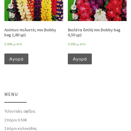
Λούπινο πολυετές mix (hobby
Βιολέτα διπλή mix (hobby bag
bag 1,80 γρ)
0,50 γρ)
0.99
€
0.99
€
με ΦΠΑ
με ΦΠΑ
Αγορά
Αγορά
MENU
Τελευταίες αφίξεις
Σπόροι 0.50€
Σπόροι κολοκύθας