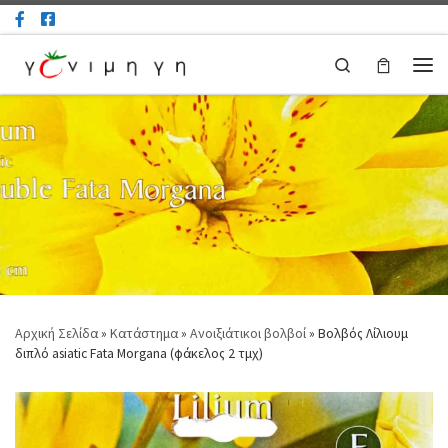
Μετάβαση στο περιεχόμενο
Search
Μεν
Αρχική Σελίδα
»
Κατάστημα
»
Ανοιξιάτικοι βολβοί
»
Βολβός Λίλιουμ
διπλό asiatic Fata Morgana (φάκελος 2 τμχ)