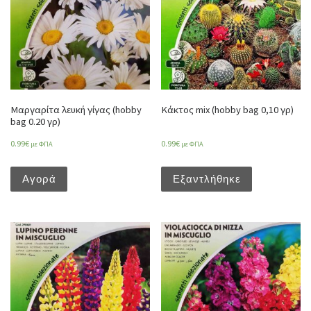
Μαργαρίτα λευκή γίγας (hobby
Κάκτος mix (hobby bag 0,10 γρ)
bag 0.20 γρ)
0.99
€
0.99
€
με ΦΠΑ
με ΦΠΑ
Αγορά
Εξαντλήθηκε