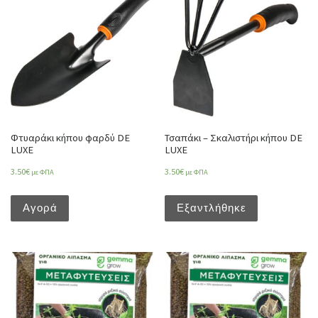
Φτυαράκι κήπου φαρδύ DE
Τσαπάκι – Σκαλιστήρι κήπου DE
LUXE
LUXE
3.50
€
3.50
€
με ΦΠΑ
με ΦΠΑ
Αγορά
Εξαντλήθηκε