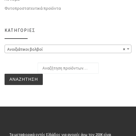
Φυτοπροστατευτικά προϊόντα
ΚΑΤΗΓΟΡΊΕΣ
Ανοιξιάτικοι βολβοί
×
Αναζήτηση για:
ΑΝΑΖΉΤΗΣΗ
Τα μεταφορικά εντός Ελλάδος για αγορές άνω τον 200€ είναι