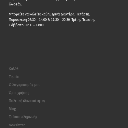
δωρεάν.
Μπορείτε να καλείτε καθημερινά Δευτέρα, Τετάρτη,
Παρασκευή 08:30 – 14:00 & 17:30 – 20:30. Τρίτη, Πέμπτη,
Σάββατο 08:30 – 14:00
__________________
Καλάθι
Ταμείο
Ο λογαριασμός μου
Όροι χρήσης
Πολιτική ιδιωτικότητας
Blog
Τρόποι πληρωμής
Newsletter