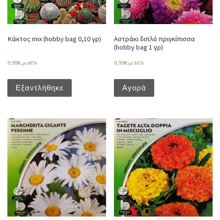
Κάκτος mix (hobby bag 0,10 γρ)
Αστράκι διπλό πριγκίπισσα
(hobby bag 1 γρ)
0.99
€
0.99
€
με ΦΠΑ
με ΦΠΑ
Εξαντλήθηκε
Αγορά