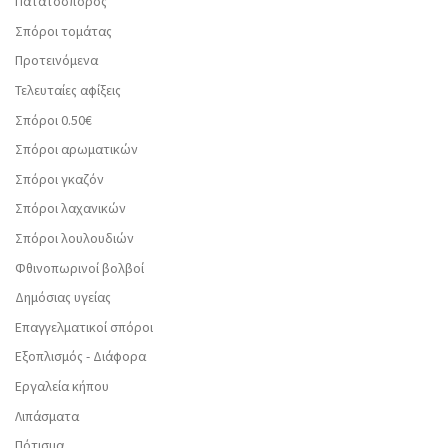
Πατατόσπορος
Σπόροι τομάτας
Προτεινόμενα
Τελευταίες αφίξεις
Σπόροι 0.50€
Σπόροι αρωματικών
Σπόροι γκαζόν
Σπόροι λαχανικών
Σπόροι λουλουδιών
Φθινοπωρινοί βολβοί
Δημόσιας υγείας
Επαγγελματικοί σπόροι
Εξοπλισμός - Διάφορα
Εργαλεία κήπου
Λιπάσματα
Πότισμα