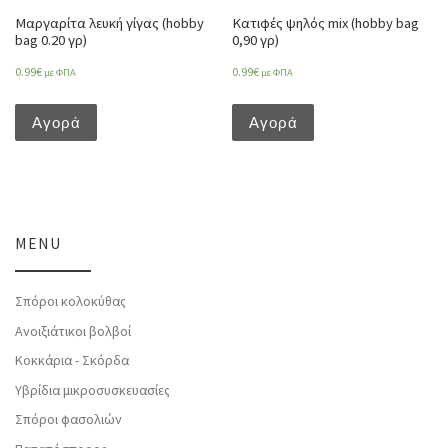
Μαργαρίτα λευκή γίγας (hobby
Κατιφές ψηλός mix (hobby bag
bag 0.20 γρ)
0,90 γρ)
0.99
€
0.99
€
με ΦΠΑ
με ΦΠΑ
Αγορά
Αγορά
MENU
Σπόροι κολοκύθας
Ανοιξιάτικοι βολβοί
Κοκκάρια - Σκόρδα
Υβρίδια μικροσυσκευασίες
Σπόροι φασολιών