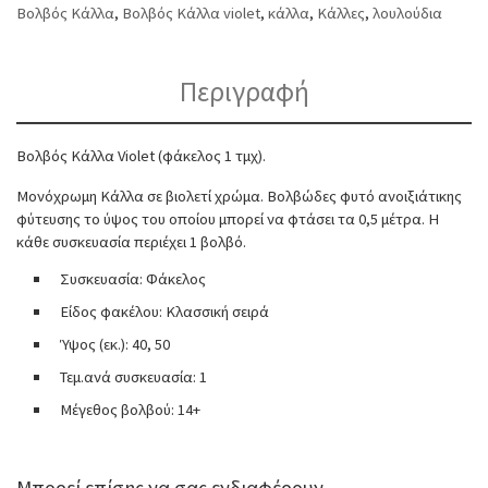
Βολβός Κάλλα
,
Βολβός Κάλλα violet
,
κάλλα
,
Κάλλες
,
λουλούδια
Περιγραφή
Βολβός Κάλλα Violet (φάκελος 1 τμχ).
Μονόχρωμη Κάλλα σε βιολετί χρώμα. Βολβώδες φυτό ανοιξιάτικης
φύτευσης το ύψος του οποίου μπορεί να φτάσει τα 0,5 μέτρα. Η
κάθε συσκευασία περιέχει 1 βολβό.
Συσκευασία: Φάκελος
Είδος φακέλου: Κλασσική σειρά
Ύψος (εκ.): 40, 50
Τεμ.ανά συσκευασία: 1
Μέγεθος βολβού: 14+
Μπορεί επίσης να σας ενδιαφέρουν...