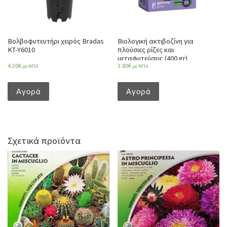
Βολβοφυτευτήρι χειρός Bradas
Βιολογική ακτιβοζίνη για
KT-Y6010
πλούσιες ρίζες και
μεταφυτεύσεις (400 gr)
4.20
€
3.80
€
με ΦΠΑ
με ΦΠΑ
Αγορά
Αγορά
Σχετικά προϊόντα