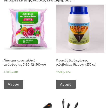
Λίπασμα κρυσταλλικό
Φυσικός βιοδιεγέρτης
ανθοφορίας 5-10-42 (500 γρ)
ριζοβολίας Rizocyn (250 cc)
3.00
€
5.50
€
με ΦΠΑ
με ΦΠΑ
Αγορά
Αγορά