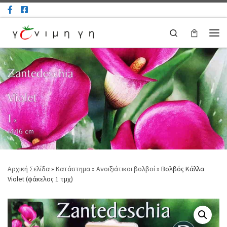
Μετάβαση στο περιεχόμενο
Search
Μεν
Αρχική Σελίδα
»
Κατάστημα
»
Ανοιξιάτικοι βολβοί
»
Βολβός Κάλλα
Violet (φάκελος 1 τμχ)