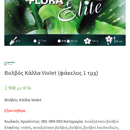
Βολβός Κάλλα Violet (φάκελος 1 τμχ)
2.90
€
με ΦΠΑ
Βολβός Κάλλα Violet.
Εξαντλήθηκε
Κωδικός προϊόντος:
001-009-092
Κατηγορία:
Ανοιξιάτικοι βολβοί
Ετικέτες:
violet
,
ανοιξιάτικοι βολβοί
,
βολβοί
,
βολβοί λουλουδιών
,