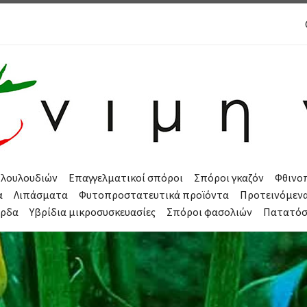
 λουλουδιών
Επαγγελματικοί σπόροι
Σπόροι γκαζόν
Φθινο
α
Λιπάσματα
Φυτοπροστατευτικά προϊόντα
Προτεινόμεν
όρδα
Υβρίδια μικροσυσκευασίες
Σπόροι φασολιών
Πατατό