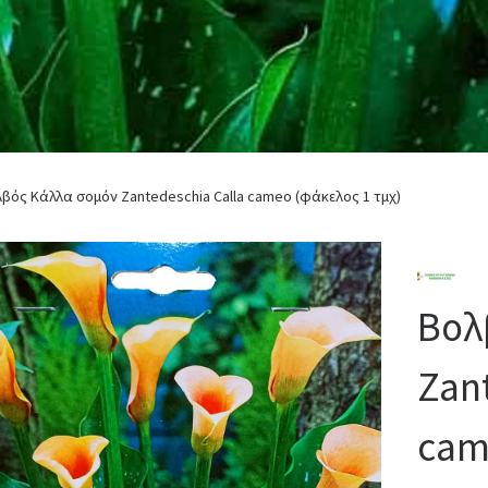
βός Κάλλα σομόν Zantedeschia Calla cameo (φάκελος 1 τμχ)
Βολ
Zan
cam