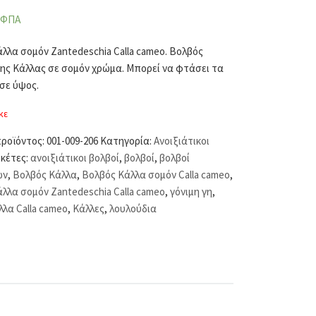
 ΦΠΑ
λλα σομόν Zantedeschia Calla cameo. Βολβός
ς Κάλλας σε σομόν χρώμα. Μπορεί να φτάσει τα
 σε ύψος.
κε
προϊόντος:
001-009-206
Κατηγορία:
Ανοιξιάτικοι
ικέτες:
ανοιξιάτικοι βολβοί
,
βολβοί
,
βολβοί
ών
,
Βολβός Κάλλα
,
Βολβός Κάλλα σομόν Calla cameo
,
λλα σομόν Zantedeschia Calla cameo
,
γόνιμη γη
,
λλα Calla cameo
,
Κάλλες
,
λουλούδια