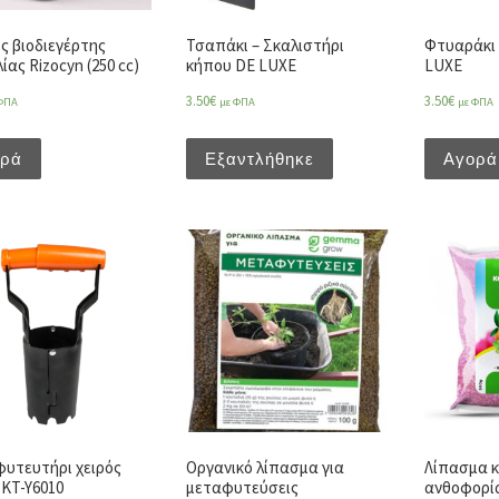
ς βιοδιεγέρτης
Τσαπάκι – Σκαλιστήρι
Φτυαράκι
ίας Rizocyn (250 cc)
κήπου DE LUXE
LUXE
3.50
€
3.50
€
ΦΠΑ
με ΦΠΑ
με ΦΠΑ
ορά
Εξαντλήθηκε
Αγορά
υτευτήρι χειρός
Οργανικό λίπασμα για
Λίπασμα κ
 KT-Y6010
μεταφυτεύσεις
ανθοφορίας