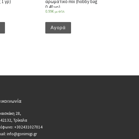
 1 γρ)
αρωματικό mix (hobby bag
0,40 γρ)
0.99
€
με ΦΠΑ
Αγορά
ικοινωνία
αισκάκη 28,
 42132, Τρίκαλα
λέφωνο: +302431027014
ail: info@gonimigi.gr