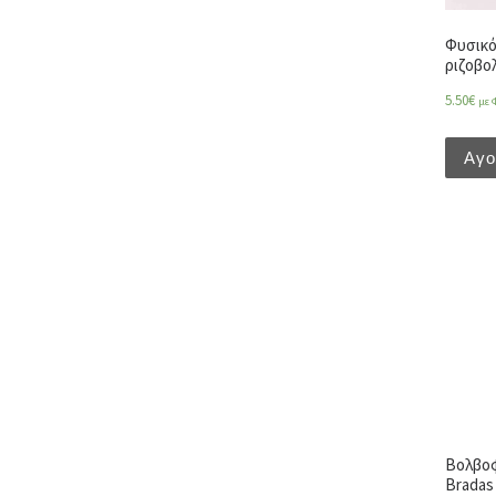
Φυσικό
ριζοβολ
5.50
€
με 
Αγ
Βολβοφ
Bradas