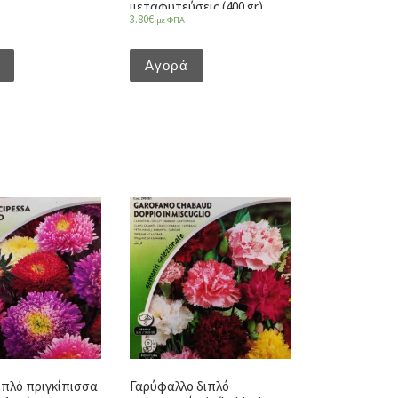
μεταφυτεύσεις (400 gr)
3.80
€
με ΦΠΑ
Αγορά
ιπλό πριγκίπισσα
Γαρύφαλλο διπλό