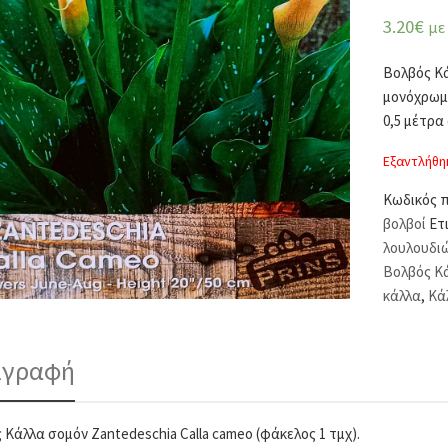
3.20
€
με
Βολβός Κά
μονόχρωμη
0,5 μέτρα
Εξαντλήθη
Κωδικός 
βολβοί
Ετ
λουλουδι
Βολβός Κά
κάλλα
,
Κά
ιγραφή
 Κάλλα σομόν Zantedeschia Calla cameo (φάκελος 1 τμχ).