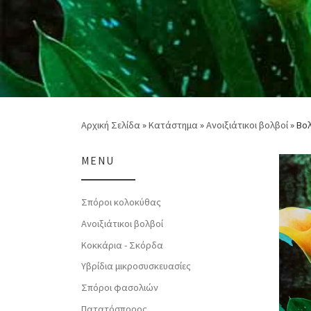
Αρχική Σελίδα
»
Κατάστημα
»
Ανοιξιάτικοι βολβοί
»
Βολ
MENU
Σπόροι κολοκύθας
Ανοιξιάτικοι βολβοί
Κοκκάρια - Σκόρδα
Υβρίδια μικροσυσκευασίες
Σπόροι φασολιών
Πατατόσπορος