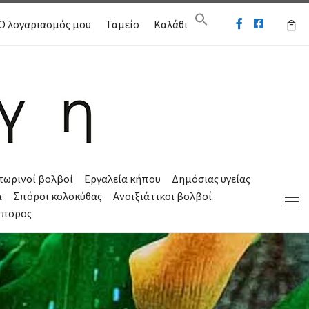
Ο λογαριασμός μου
Ταμείο
Καλάθι
πωρινοί βολβοί
Εργαλεία κήπου
Δημόσιας υγείας
α
Σπόροι κολοκύθας
Ανοιξιάτικοι βολβοί
Μεν
σπορος