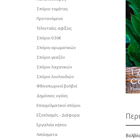
Σπόροι τομάτας
Προτεινόμενα
Τελευταίες αφίξεις
Σπόροι 0.50€
Σπόροι αρωματικών
Σπόροι γκαζόν
Σπόροι λαχανικών
Σπόροι λουλουδιών
Φθινοπωρινοί βολβοί
Δημόσιας υγείας
Επαγγελματικοί σπόροι
Περ
Εξοπλισμός - Διάφορα
Εργαλεία κήπου
Λιπάσματα
Βολβός