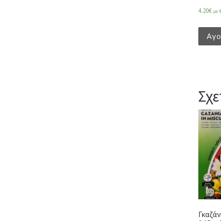
4.20
€
με 
Αγ
Σχε
Γκαζάν