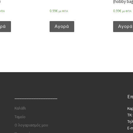
)
(hobby bag
0.99
€
0.99
€
ΦΠΑ
με ΦΠΑ
με ΦΠΑ
ορά
Αγορά
Αγορά
__________________
Επ
Καλάθι
Καρ
ΤΚ:
Ταμείο
Τη
Ο λογαριασμός μου
E-m