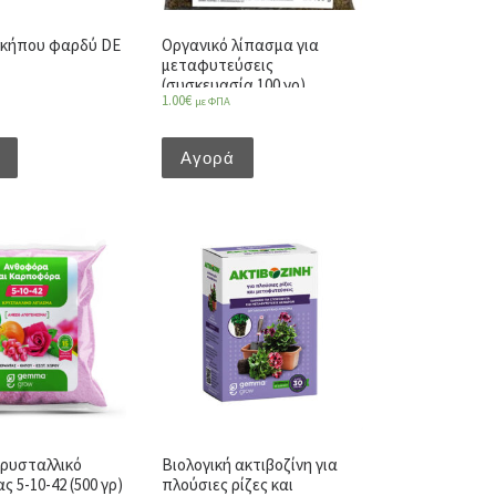
 κήπου φαρδύ DE
Οργανικό λίπασμα για
μεταφυτεύσεις
(συσκευασία 100 γρ)
1.00
€
με ΦΠΑ
Αγορά
ρυσταλλικό
Βιολογική ακτιβοζίνη για
 5-10-42 (500 γρ)
πλούσιες ρίζες και