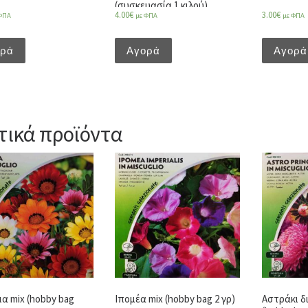
(συσκευασία 1 κιλού)
4.00
€
3.00
€
ΦΠΑ
με ΦΠΑ
με ΦΠΑ
ορά
Αγορά
Αγορά
τικά προϊόντα
ια mix (hobby bag
Ιπομέα mix (hobby bag 2 γρ)
Αστράκι δ