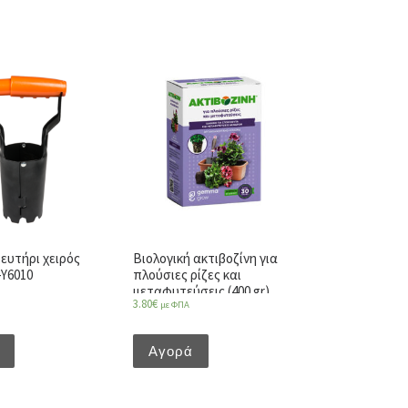
υτήρι χειρός
Βιολογική ακτιβοζίνη για
-Y6010
πλούσιες ρίζες και
μεταφυτεύσεις (400 gr)
3.80
€
με ΦΠΑ
Αγορά