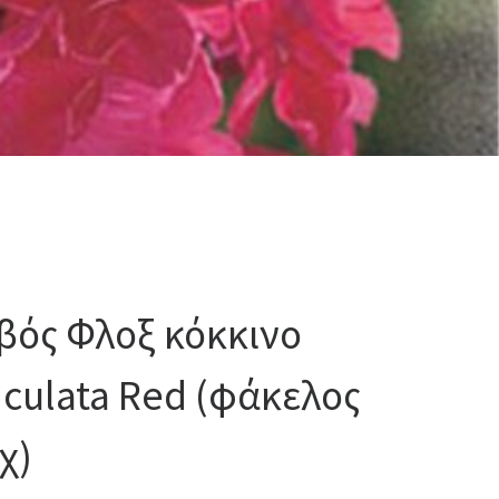
βός Φλοξ κόκκινο
iculata Red (φάκελος
χ)