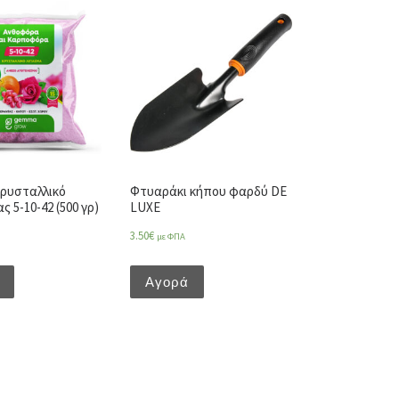
ρυσταλλικό
Φτυαράκι κήπου φαρδύ DE
 5-10-42 (500 γρ)
LUXE
3.50
€
με ΦΠΑ
Αγορά