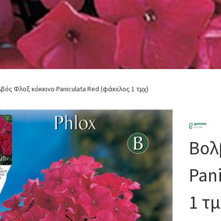
βός Φλοξ κόκκινο Paniculata Red (φάκελος 1 τμχ)
Βολ
Pan
1 τμ