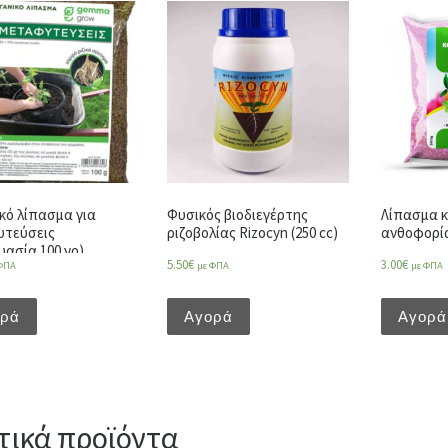
κό λίπασμα για
Φυσικός βιοδιεγέρτης
Λίπασμα κ
υτεύσεις
ριζοβολίας Rizocyn (250 cc)
ανθοφορίας
υασία 100 γρ)
5.50
€
3.00
€
ΦΠΑ
με ΦΠΑ
με ΦΠΑ
ορά
Αγορά
Αγορά
τικά προϊόντα