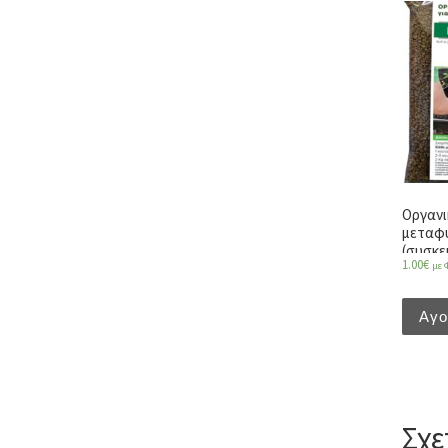
Οργανι
μεταφ
(συσκε
1.00
€
με 
Αγ
Σχε