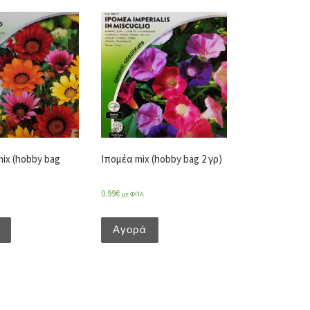
ix (hobby bag
Ιπομέα mix (hobby bag 2 γρ)
0.99
€
με ΦΠΑ
Αγορά