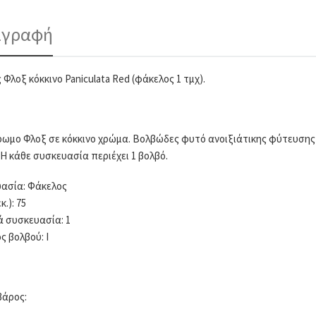
ιγραφή
 Φλοξ κόκκινο Paniculata Red (φάκελος 1 τμχ).
ωμο Φλοξ σε κόκκινο χρώμα. Βολβώδες φυτό ανοιξιάτικης φύτευσης 
 Η κάθε συσκευασία περιέχει 1 βολβό.
ασία: Φάκελος
κ.): 75
ά συσκευασία: 1
ς βολβού: I
βάρος: