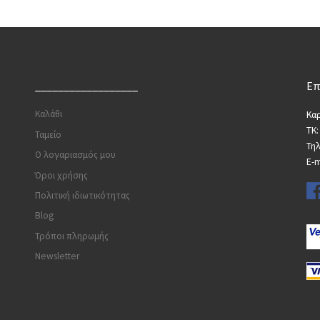
__________________
Επ
Καλάθι
Καρ
ΤΚ:
Ταμείο
Τη
Ο λογαριασμός μου
E-m
Όροι χρήσης
Πολιτική ιδιωτικότητας
Blog
Τρόποι πληρωμής
Newsletter