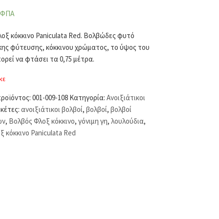
 ΦΠΑ
οξ κόκκινο Paniculata Red. Βολβώδες φυτό
κης φύτευσης, κόκκινου χρώματος, το ύψος του
ορεί να φτάσει τα 0,75 μέτρα.
κε
προϊόντος:
001-009-108
Κατηγορία:
Ανοιξιάτικοι
ικέτες:
ανοιξιάτικοι βολβοί
,
βολβοί
,
βολβοί
ών
,
Βολβός Φλοξ κόκκινο
,
γόνιμη γη
,
λουλούδια
,
ξ κόκκινο Paniculata Red