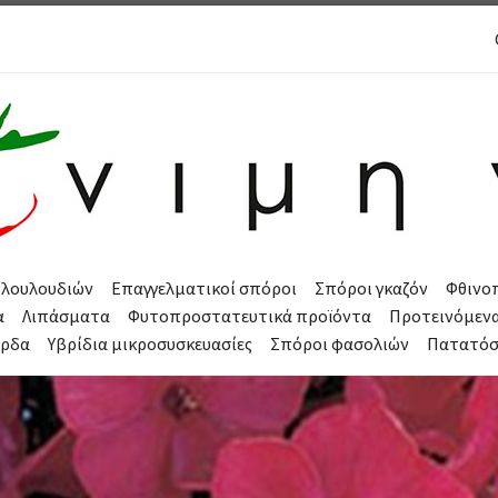
 λουλουδιών
Επαγγελματικοί σπόροι
Σπόροι γκαζόν
Φθινο
α
Λιπάσματα
Φυτοπροστατευτικά προϊόντα
Προτεινόμεν
όρδα
Υβρίδια μικροσυσκευασίες
Σπόροι φασολιών
Πατατό