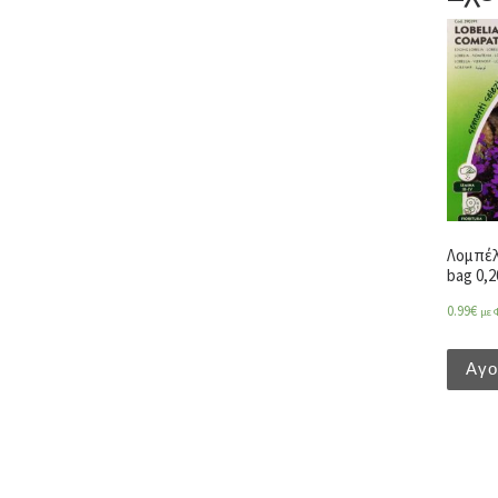
Λομπέλ
bag 0,2
0.99
€
με 
Αγ