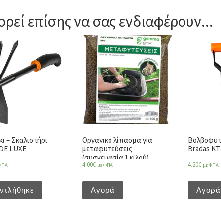
ρεί επίσης να σας ενδιαφέρουν...
ι – Σκαλιστήρι
Οργανικό λίπασμα για
Βολβοφυτε
DE LUXE
μεταφυτεύσεις
Bradas KT
(συσκευασία 1 κιλού)
4.00
€
4.20
€
ΦΠΑ
με ΦΠΑ
με ΦΠΑ
ντλήθηκε
Αγορά
Αγορά