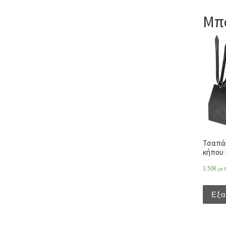
Μπο
Τσαπάκ
κήπου 
3.50
€
με 
Εξα