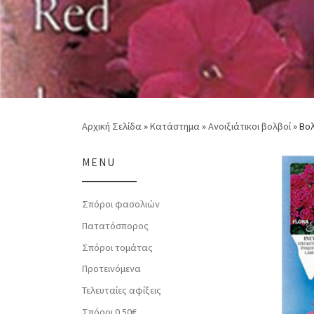
Αρχική Σελίδα
»
Κατάστημα
»
Ανοιξιάτικοι βολβοί
»
Βολ
MENU
Σπόροι φασολιών
Πατατόσπορος
Σπόροι τομάτας
Προτεινόμενα
Τελευταίες αφίξεις
Σπόροι 0.50€