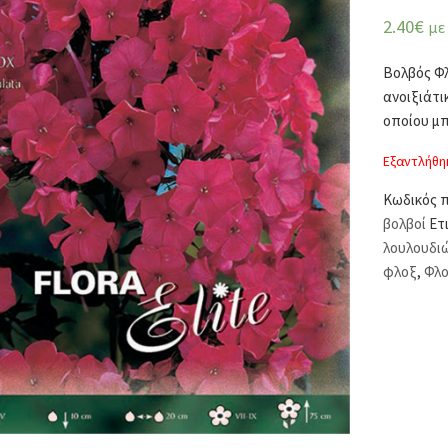
2.40
€
με
Βολβός Φλ
ανοιξιάτι
οποίου μπ
Εξαντλήθη
Κωδικός 
βολβοί
Ετ
λουλουδι
φλοξ
,
Φλο