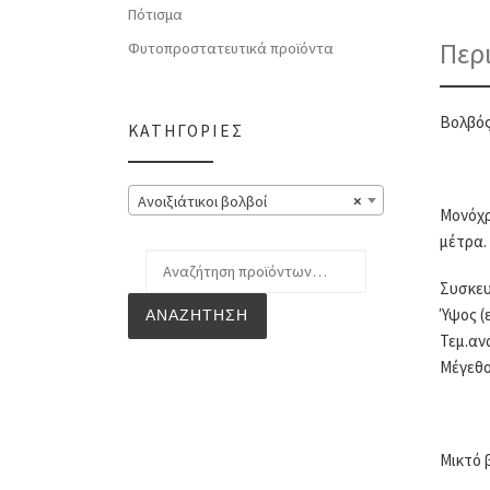
Πότισμα
Περ
Φυτοπροστατευτικά προϊόντα
Βολβός
ΚΑΤΗΓΟΡΊΕΣ
Ανοιξιάτικοι βολβοί
×
Μονόχρ
μέτρα.
Αναζήτηση για:
Συσκευ
Ύψος (ε
ΑΝΑΖΉΤΗΣΗ
Τεμ.αν
Μέγεθο
Μικτό 