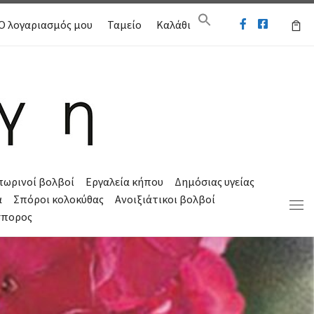
Ο λογαριασμός μου
Ταμείο
Καλάθι
πωρινοί βολβοί
Εργαλεία κήπου
Δημόσιας υγείας
α
Σπόροι κολοκύθας
Ανοιξιάτικοι βολβοί
Μεν
σπορος