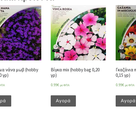
ια νάνα μωβ (hobby
Βίγκα mix (hobby bag 0,20
Γκαζάνια m
0 γρ)
γρ)
0,15 γρ)
0.99
€
0.99
€
ΦΠΑ
με ΦΠΑ
με ΦΠΑ
ορά
Αγορά
Αγορά