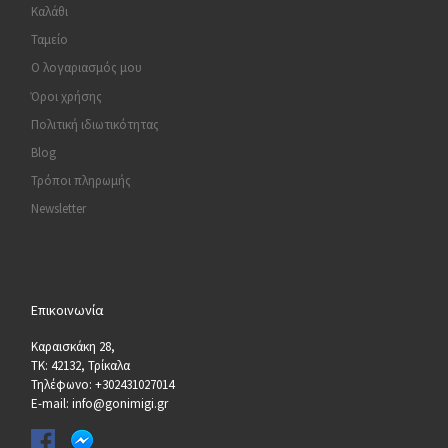
Καλάθι
Ταμείο
Ο λογαριασμός μου
Όροι χρήσης
Πολιτική ιδιωτικότητας
Blog
Τρόποι πληρωμής
Newsletter
Επικοινωνία
Καραισκάκη 28,
ΤΚ: 42132, Τρίκαλα
Τηλέφωνο: +302431027014
E-mail: info@gonimigi.gr