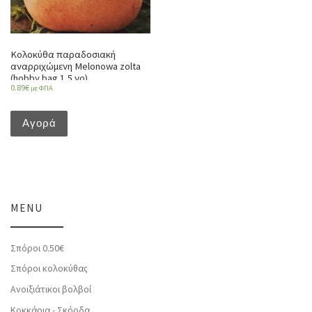
Κολοκύθα παραδοσιακή
αναρριχώμενη Melonowa zolta
(hobby bag 1,5 γρ)
0.89
€
με ΦΠΑ
Αγορά
MENU
Σπόροι 0.50€
Σπόροι κολοκύθας
Ανοιξιάτικοι βολβοί
Κοκκάρια - Σκόρδα