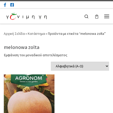
Μετάβαση στο περιεχόμενο
Search
Μεν
Αρχική Σελίδα
»
Κατάστημα
»
Προϊόντα με ετικέτα “melonowa zolta”
melonowa zolta
Εμφάνιση του μοναδικού αποτελέσματος