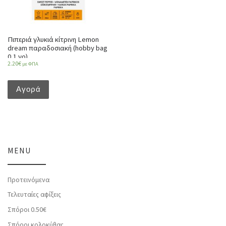
Πιπεριά γλυκιά κίτρινη Lemon
dream παραδοσιακή (hobby bag
0,1 γρ)
2.20
€
με ΦΠΑ
Αγορά
MENU
Προτεινόμενα
Τελευταίες αφίξεις
Σπόροι 0.50€
Σπόροι κολοκύθας