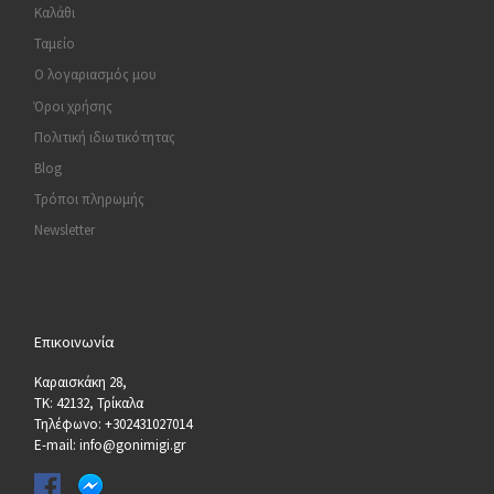
Καλάθι
Ταμείο
Ο λογαριασμός μου
Όροι χρήσης
Πολιτική ιδιωτικότητας
Blog
Τρόποι πληρωμής
Newsletter
Επικοινωνία
Καραισκάκη 28,
ΤΚ: 42132, Τρίκαλα
Τηλέφωνο: +302431027014
E-mail: info@gonimigi.gr