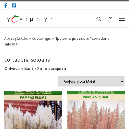
Μετάβαση στο περιεχόμενο
Search
Μεν
Αρχική Σελίδα
»
Κατάστημα
»
Προϊόντα με ετικέτα “cortaderia
seloana”
cortaderia seloana
Φαίνονται όλα τα 2 αποτελέσματα