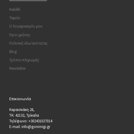
Καλάθι
Ταμείο
Ο λογαριασμός μου
Όροι χρήσης
Πολιτική ιδιωτικότητας
Blog
Τρόποι πληρωμής
Newsletter
Επικοινωνία
Καραισκάκη 28,
ΤΚ: 42132, Τρίκαλα
Τηλέφωνο: +302431027014
E-mail: info@gonimigi.gr