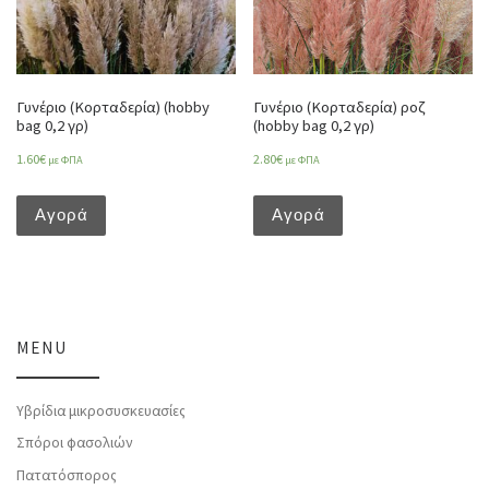
Γυνέριο (Κορταδερία) (hobby
Γυνέριο (Κορταδερία) ροζ
bag 0,2 γρ)
(hobby bag 0,2 γρ)
1.60
€
2.80
€
με ΦΠΑ
με ΦΠΑ
Αγορά
Αγορά
MENU
Υβρίδια μικροσυσκευασίες
Σπόροι φασολιών
Πατατόσπορος