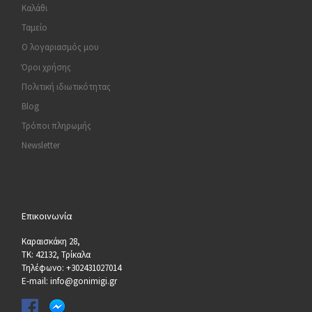
Καλάθι
Ταμείο
Ο λογαριασμός μου
Όροι χρήσης
Πολιτική ιδιωτικότητας
Blog
Τρόποι πληρωμής
Newsletter
Επικοινωνία
Καραισκάκη 28,
ΤΚ: 42132, Τρίκαλα
Τηλέφωνο: +302431027014
E-mail: info@gonimigi.gr