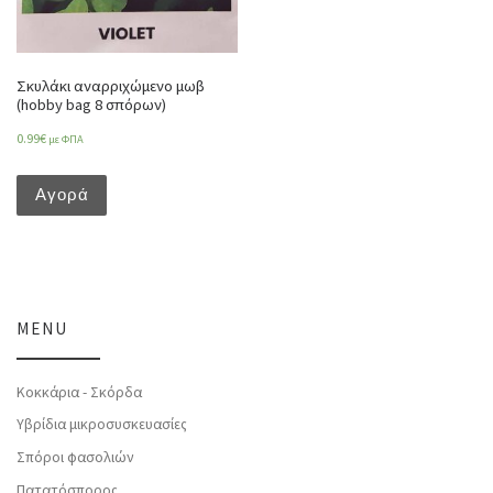
Σκυλάκι αναρριχώμενο μωβ
(hobby bag 8 σπόρων)
0.99
€
με ΦΠΑ
Αγορά
MENU
Κοκκάρια - Σκόρδα
Υβρίδια μικροσυσκευασίες
Σπόροι φασολιών
Πατατόσπορος