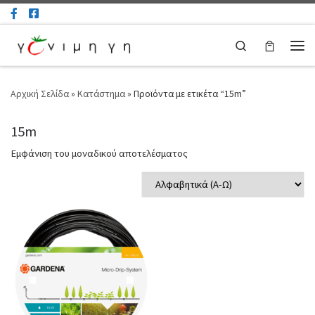
Μετάβαση στο περιεχόμενο
Search
Μεν
Αρχική Σελίδα
»
Κατάστημα
»
Προϊόντα με ετικέτα “15m”
15m
Εμφάνιση του μοναδικού αποτελέσματος