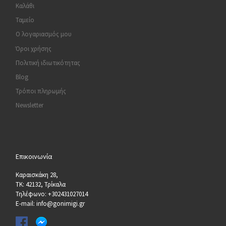
Καλάθι
Ταμείο
Ο λογαριασμός μου
Όροι χρήσης
Πολιτική ιδιωτικότητας
Blog
Τρόποι πληρωμής
Newsletter
Επικοινωνία
Καραισκάκη 28,
ΤΚ: 42132, Τρίκαλα
Τηλέφωνο: +302431027014
E-mail: info@gonimigi.gr