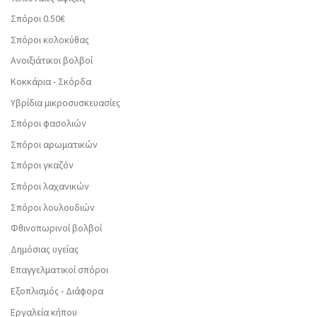
Σπόροι 0.50€
Σπόροι κολοκύθας
Ανοιξιάτικοι βολβοί
Κοκκάρια - Σκόρδα
Υβρίδια μικροσυσκευασίες
Σπόροι φασολιών
Σπόροι αρωματικών
Σπόροι γκαζόν
Σπόροι λαχανικών
Σπόροι λουλουδιών
Φθινοπωρινοί βολβοί
Δημόσιας υγείας
Επαγγελματικοί σπόροι
Εξοπλισμός - Διάφορα
Εργαλεία κήπου