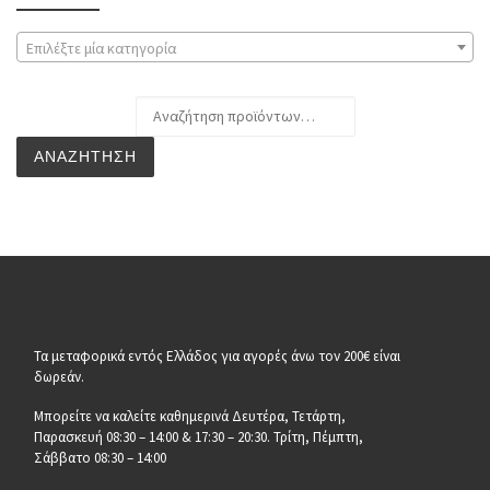
Επιλέξτε μία κατηγορία
Αναζήτηση για:
ΑΝΑΖΉΤΗΣΗ
Τα μεταφορικά εντός Ελλάδος για αγορές άνω τον 200€ είναι
δωρεάν.
Μπορείτε να καλείτε καθημερινά Δευτέρα, Τετάρτη,
Παρασκευή 08:30 – 14:00 & 17:30 – 20:30. Τρίτη, Πέμπτη,
Σάββατο 08:30 – 14:00