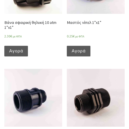
Βάνα σφαιρική θηλυκή 10 atm
Μαστός νίπελ 1”x1”
1”x1”
2.30
€
0.25
€
με ΦΠΑ
με ΦΠΑ
Αγορά
Αγορά