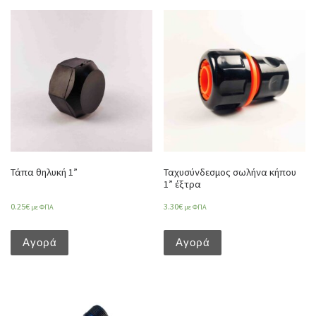
Τάπα θηλυκή 1”
Ταχυσύνδεσμος σωλήνα κήπου
1” έξτρα
0.25
€
3.30
€
με ΦΠΑ
με ΦΠΑ
Αγορά
Αγορά