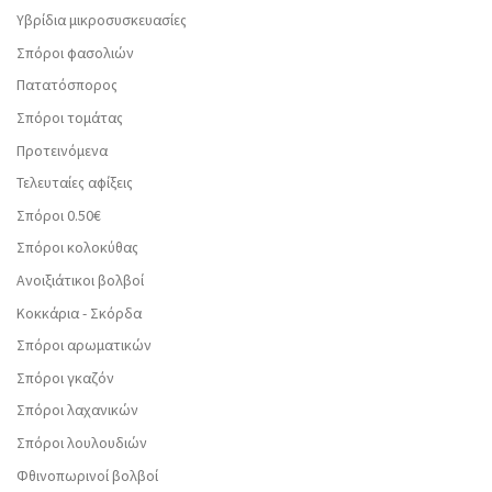
Υβρίδια μικροσυσκευασίες
Σπόροι φασολιών
Πατατόσπορος
Σπόροι τομάτας
Προτεινόμενα
Τελευταίες αφίξεις
Σπόροι 0.50€
Σπόροι κολοκύθας
Ανοιξιάτικοι βολβοί
Κοκκάρια - Σκόρδα
Σπόροι αρωματικών
Σπόροι γκαζόν
Σπόροι λαχανικών
Σπόροι λουλουδιών
Φθινοπωρινοί βολβοί