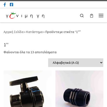
Μετάβαση στο περιεχόμενο
Search
Μεν
Αρχική Σελίδα
»
Κατάστημα
»
Προϊόντα με ετικέτα “1''”
1''
Φαίνονται όλα τα 13 αποτελέσματα