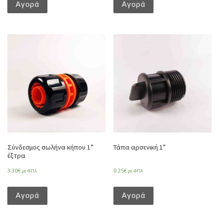
Αγορά
Αγορά
Σύνδεσμος σωλήνα κήπου 1”
Τάπα αρσενική 1”
έξτρα
3.30
€
0.25
€
με ΦΠΑ
με ΦΠΑ
Αγορά
Αγορά