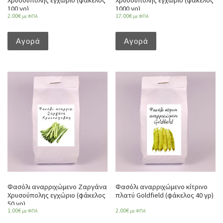
Χρυσούπολης εγχώριο (φάκελος
Χρυσούπολης εγχώριο (φάκελος
100 γρ)
1000 γρ)
2.00
€
17.00
€
με ΦΠΑ
με ΦΠΑ
Αγορά
Αγορά
Φασόλι αναρριχώμενο Ζαργάνα
Φασόλι αναρριχώμενο κίτρινο
Χρυσούπολης εγχώριο (φάκελος
πλατύ Goldfield (φάκελος 40 γρ)
50 γρ)
1.00
€
2.00
€
με ΦΠΑ
με ΦΠΑ