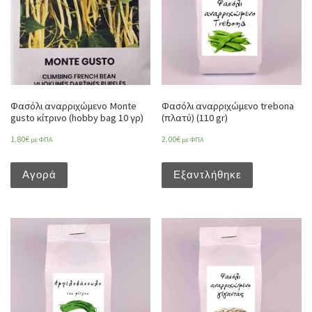
Φασόλι αναρριχώμενο Monte
Φασόλι αναρριχώμενο trebona
gusto κίτρινο (hobby bag 10 γρ)
(πλατύ) (110 gr)
1.80
€
2.00
€
με ΦΠΑ
με ΦΠΑ
Αγορά
Εξαντλήθηκε