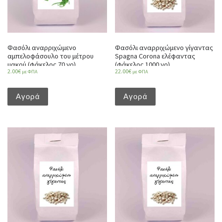
Φασόλι αναρριχώμενο
Φασόλι αναρριχώμενο γίγαντας
αμπελοφάσουλο του μέτρου
Spagna Corona ελέφαντας
μακρύ (φάκελος 70 γρ)
(φάκελος 1000 γρ)
2.00
€
22.00
€
με ΦΠΑ
με ΦΠΑ
Αγορά
Αγορά