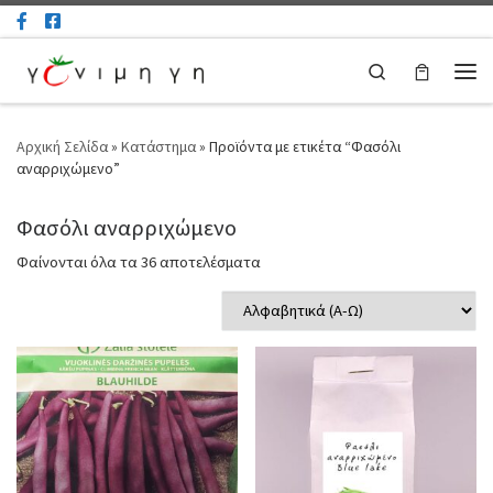
Μετάβαση στο περιεχόμενο
Search
Μεν
Αρχική Σελίδα
»
Κατάστημα
»
Προϊόντα με ετικέτα “Φασόλι
αναρριχώμενο”
Φασόλι αναρριχώμενο
Φαίνονται όλα τα 36 αποτελέσματα