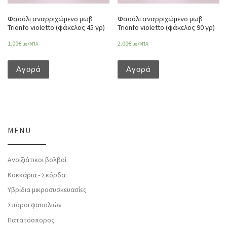
Φασόλι αναρριχώμενο μωβ
Φασόλι αναρριχώμενο μωβ
Trionfo violetto (φάκελος 45 γρ)
Trionfo violetto (φάκελος 90 γρ)
1.00
€
2.00
€
με ΦΠΑ
με ΦΠΑ
Αγορά
Αγορά
MENU
Ανοιξιάτικοι βολβοί
Κοκκάρια - Σκόρδα
Υβρίδια μικροσυσκευασίες
Σπόροι φασολιών
Πατατόσπορος