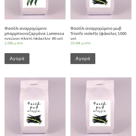
Φασόλι αναρριχώμενο
Φασόλι αναρριχώμενο μωβ
μπαρμπουνοζαργάνα Luminosa
Trionfo violetto (φάκελος 1000
εγχώριο πλατύ (φάκελος 80 γρ)
γρ)
2.00
€
20.00
€
με ΦΠΑ
με ΦΠΑ
Αγορά
Αγορά