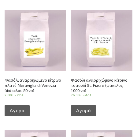
Φασόλι αναρριχώμενο κίτρινο
Φασόλι αναρριχώμενο κίτρινο
πλατύ Meraviglia di Venezia
τσαουλί St. Fiacre (φάκελος
(φάκελος 80 γρ)
1000 γρ)
2.00
€
26.00
€
με ΦΠΑ
με ΦΠΑ
Αγορά
Αγορά