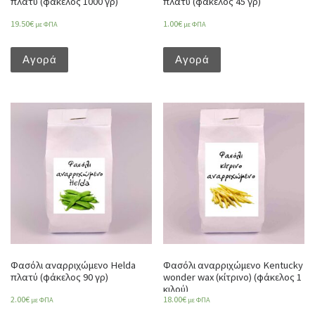
πλατύ (φάκελος 1000 γρ)
πλατύ (φάκελος 45 γρ)
19.50
€
1.00
€
με ΦΠΑ
με ΦΠΑ
Αγορά
Αγορά
Φασόλι αναρριχώμενο Helda
Φασόλι αναρριχώμενο Kentucky
πλατύ (φάκελος 90 γρ)
wonder wax (κίτρινο) (φάκελος 1
κιλού)
2.00
€
18.00
€
με ΦΠΑ
με ΦΠΑ