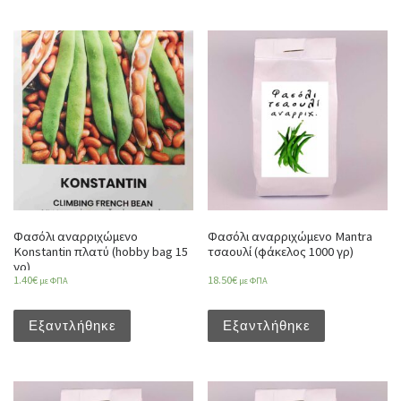
Φασόλι αναρριχώμενο
Φασόλι αναρριχώμενο Mantra
Konstantin πλατύ (hobby bag 15
τσαουλί (φάκελος 1000 γρ)
γρ)
1.40
€
18.50
€
με ΦΠΑ
με ΦΠΑ
Εξαντλήθηκε
Εξαντλήθηκε