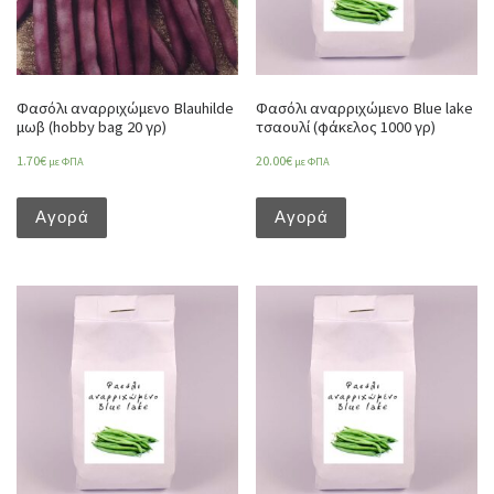
Φασόλι αναρριχώμενο Blauhilde
Φασόλι αναρριχώμενο Blue lake
μωβ (hobby bag 20 γρ)
τσαουλί (φάκελος 1000 γρ)
1.70
€
20.00
€
με ΦΠΑ
με ΦΠΑ
Αγορά
Αγορά