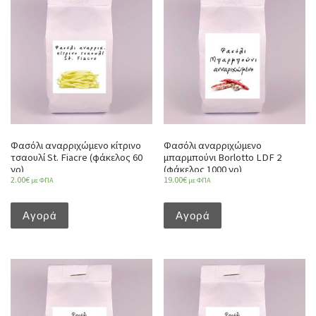
Φασόλι αναρριχώμενο κίτρινο
Φασόλι αναρριχώμενο
τσαουλί St. Fiacre (φάκελος 60
μπαρμπούνι Borlotto LDF 2
γρ)
(φάκελος 1000 γρ)
2.00
€
19.00
€
με ΦΠΑ
με ΦΠΑ
Αγορά
Αγορά