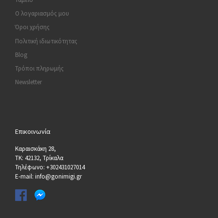
Ο λογαριασμός μου
Όροι χρήσης
Πολιτική ιδιωτικότητας
Blog
Τρόποι πληρωμής
Newsletter
Επικοινωνία
Καραισκάκη 28,
ΤΚ: 42132, Τρίκαλα
Τηλέφωνο: +302431027014
E-mail: info@gonimigi.gr