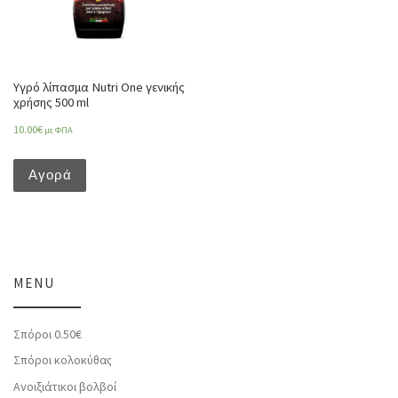
Υγρό λίπασμα Nutri One γενικής
χρήσης 500 ml
10.00
€
με ΦΠΑ
Αγορά
MENU
Σπόροι 0.50€
Σπόροι κολοκύθας
Ανοιξιάτικοι βολβοί