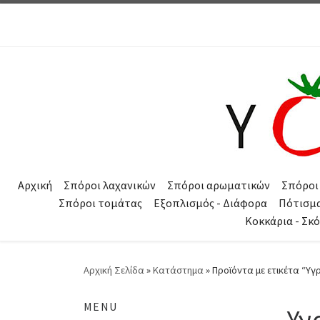
Μετάβαση στο περιεχόμενο
Αρχική
Σπόροι λαχανικών
Σπόροι αρωματικών
Σπόροι
Σπόροι τομάτας
Εξοπλισμός - Διάφορα
Πότισμ
Κοκκάρια - Σκ
Αρχική Σελίδα
»
Κατάστημα
»
Προϊόντα με ετικέτα “Υγ
MENU
Υγ