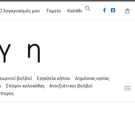
Ο λογαριασμός μου
Ταμείο
Καλάθι
πωρινοί βολβοί
Εργαλεία κήπου
Δημόσιας υγείας
α
Σπόροι κολοκύθας
Ανοιξιάτικοι βολβοί
Μεν
σπορος