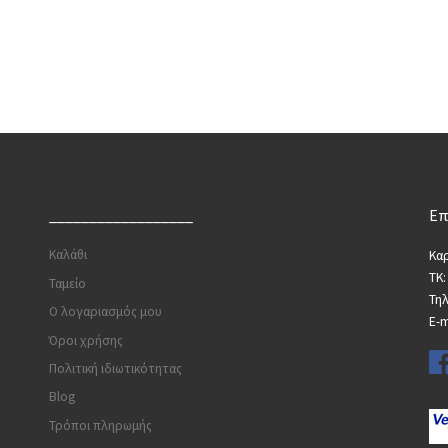
__________________
Επ
Καλάθι
Καρ
ΤΚ:
Ταμείο
Τη
Ο λογαριασμός μου
E-m
Όροι χρήσης
Πολιτική ιδιωτικότητας
Blog
Τρόποι πληρωμής