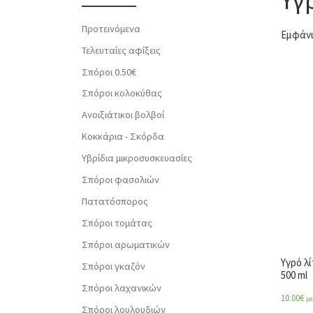
Προτεινόμενα
Εμφάνι
Τελευταίες αφίξεις
Σπόροι 0.50€
Σπόροι κολοκύθας
Ανοιξιάτικοι βολβοί
Κοκκάρια - Σκόρδα
Υβρίδια μικροσυσκευασίες
Σπόροι φασολιών
Πατατόσπορος
Σπόροι τομάτας
Σπόροι αρωματικών
Υγρό λ
Σπόροι γκαζόν
500 ml
Σπόροι λαχανικών
10.00
€
μ
Σπόροι λουλουδιών