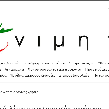
 λουλουδιών
Επαγγελματικοί σπόροι
Σπόροι γκαζόν
Φθινο
α
Λιπάσματα
Φυτοπροστατευτικά προϊόντα
Προτεινόμεν
όρδα
Υβρίδια μικροσυσκευασίες
Σπόροι φασολιών
Πατατό
ρό λίπασμα γενικής χρήσης”
ρό λίπασμα γενικής χρήσης