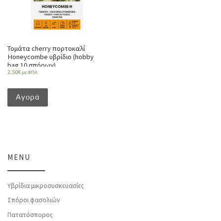
Τομάτα cherry πορτοκαλί
Honeycombe υβρίδιο (hobby
bag 10 σπόρων)
2.50
€
με ΦΠΑ
Αγορά
MENU
Υβρίδια μικροσυσκευασίες
Σπόροι φασολιών
Πατατόσπορος