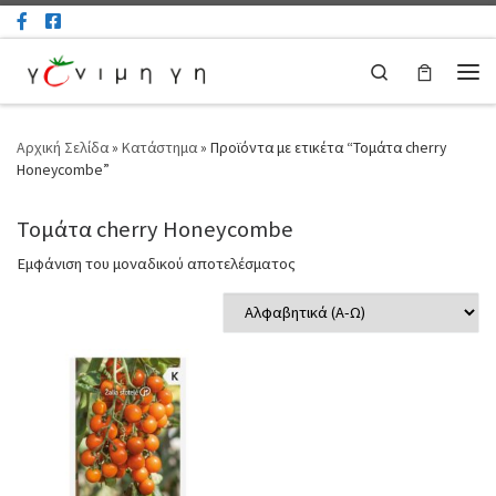
Μετάβαση στο περιεχόμενο
Search
Μεν
Αρχική Σελίδα
»
Κατάστημα
»
Προϊόντα με ετικέτα “Τομάτα cherry
Honeycombe”
Τομάτα cherry Honeycombe
Εμφάνιση του μοναδικού αποτελέσματος