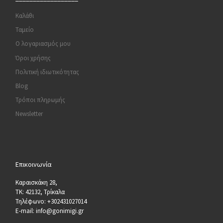
Καλάθι
Ταμείο
Ο λογαριασμός μου
Όροι χρήσης
Πολιτική ιδιωτικότητας
Blog
Τρόποι πληρωμής
Newsletter
Επικοινωνία
Καραισκάκη 28,
ΤΚ: 42132, Τρίκαλα
Τηλέφωνο: +302431027014
E-mail: info@gonimigi.gr