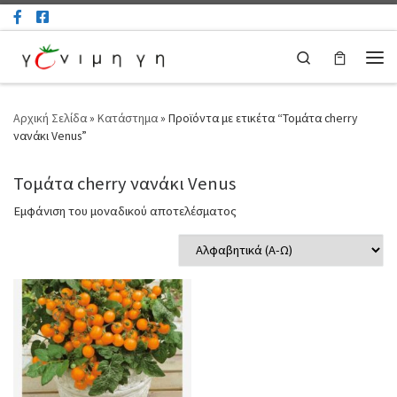
Μετάβαση στο περιεχόμενο
Search
Μεν
Αρχική Σελίδα
»
Κατάστημα
»
Προϊόντα με ετικέτα “Τομάτα cherry
νανάκι Venus”
Τομάτα cherry νανάκι Venus
Εμφάνιση του μοναδικού αποτελέσματος