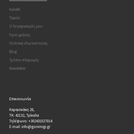
Καλάθι
Ταμείο
Ο λογαριασμός μου
Όροι χρήσης
Πολιτική ιδιωτικότητας
Blog
Τρόποι πληρωμής
Newsletter
Επικοινωνία
Καραισκάκη 28,
ΤΚ: 42132, Τρίκαλα
Τηλέφωνο: +302431027014
E-mail: info@gonimigi.gr