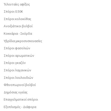
Τελευταίες αφίξεις
Σπόροι 0.50€
Σπόροι κολοκύθας
Ανοιξιάτικοι βολβοί
Κοκκάρια - Σκόρδα
Υβρίδια μικροσυσκευασίες
Σπόροι φασολιών
Σπόροι αρωματικών
Σπόροι γκαζόν
Σπόροι λαχανικών
Σπόροι λουλουδιών
Φθινοπωρινοί βολβοί
Δημόσιας υγείας
Επαγγελματικοί σπόροι
Εξοπλισμός - Διάφορα