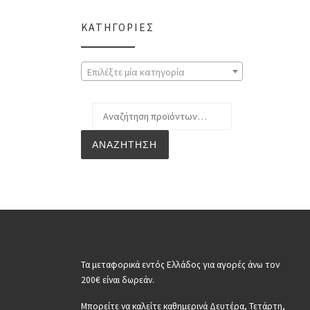
ΚΑΤΗΓΟΡΊΕΣ
Επιλέξτε μία κατηγορία
Αναζήτηση για:
ΑΝΑΖΉΤΗΣΗ
Τα μεταφορικά εντός Ελλάδος για αγορές άνω τον
200€ είναι δωρεάν.
Μπορείτε να καλείτε καθημερινά Δευτέρα, Τετάρτη,