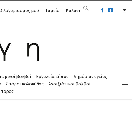
Ο λογαριασμός μου
Ταμείο
Καλάθι
πωρινοί βολβοί
Εργαλεία κήπου
Δημόσιας υγείας
α
Σπόροι κολοκύθας
Ανοιξιάτικοι βολβοί
Μεν
σπορος