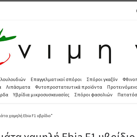
 λουλουδιών
Επαγγελματικοί σπόροι
Σπόροι γκαζόν
Φθινο
α
Λιπάσματα
Φυτοπροστατευτικά προϊόντα
Προτεινόμεν
όρδα
Υβρίδια μικροσυσκευασίες
Σπόροι φασολιών
Πατατό
μάτα χαμηλή Ebia F1 υβρίδιο”
μάτα χαμηλή Ebia F1 υβρίδιο