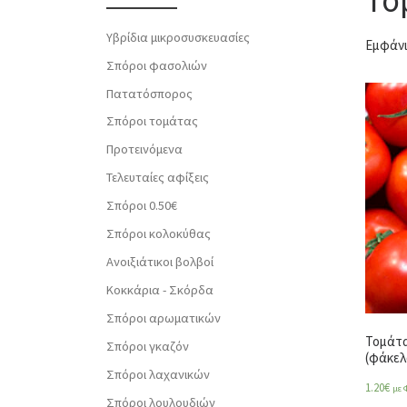
Υβρίδια μικροσυσκευασίες
Εμφάνι
Σπόροι φασολιών
Πατατόσπορος
Σπόροι τομάτας
Προτεινόμενα
Τελευταίες αφίξεις
Σπόροι 0.50€
Σπόροι κολοκύθας
Ανοιξιάτικοι βολβοί
Κοκκάρια - Σκόρδα
Σπόροι αρωματικών
Τομάτα
Σπόροι γκαζόν
(φάκελ
Σπόροι λαχανικών
1.20
€
με 
Σπόροι λουλουδιών