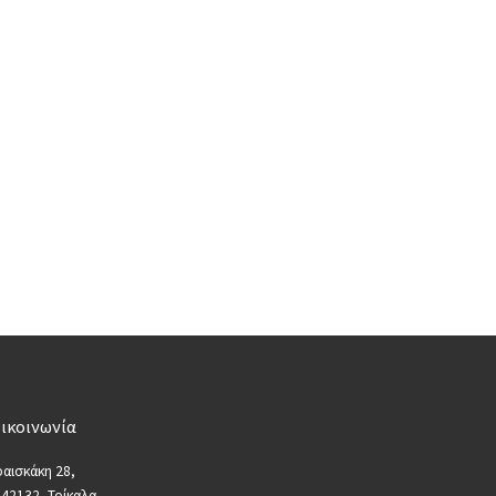
ικοινωνία
αισκάκη 28,
 42132, Τρίκαλα