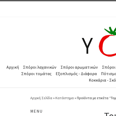
Μετάβαση στο περιεχόμενο
Αρχική
Σπόροι λαχανικών
Σπόροι αρωματικών
Σπόροι
Σπόροι τομάτας
Εξοπλισμός - Διάφορα
Πότισμ
Κοκκάρια - Σκ
Αρχική Σελίδα
»
Κατάστημα
»
Προϊόντα με ετικέτα “Το
MENU
Το