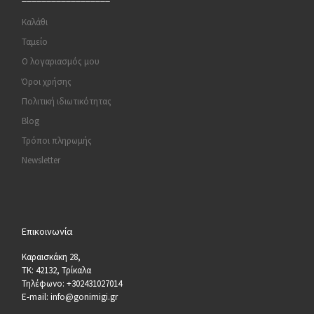
Καλάθι
Ταμείο
Ο λογαριασμός μου
Όροι χρήσης
Πολιτική ιδιωτικότητας
Blog
Τρόποι πληρωμής
Newsletter
Επικοινωνία
Καραισκάκη 28,
ΤΚ: 42132, Τρίκαλα
Τηλέφωνο: +302431027014
E-mail: info@gonimigi.gr