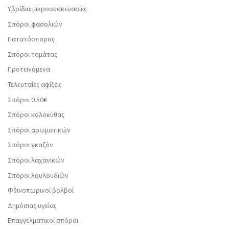
Υβρίδια μικροσυσκευασίες
Σπόροι φασολιών
Πατατόσπορος
Σπόροι τομάτας
Προτεινόμενα
Τελευταίες αφίξεις
Σπόροι 0.50€
Σπόροι κολοκύθας
Σπόροι αρωματικών
Σπόροι γκαζόν
Σπόροι λαχανικών
Σπόροι λουλουδιών
Φθινοπωρινοί βολβοί
Δημόσιας υγείας
Επαγγελματικοί σπόροι