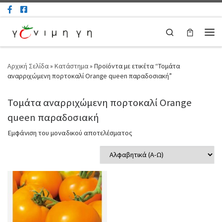
Μετάβαση στο περιεχόμενο
Search
Μεν
Αρχική Σελίδα
»
Κατάστημα
»
Προϊόντα με ετικέτα “Τομάτα
αναρριχώμενη πορτοκαλί Orange queen παραδοσιακή”
Τομάτα αναρριχώμενη πορτοκαλί Orange
queen παραδοσιακή
Εμφάνιση του μοναδικού αποτελέσματος