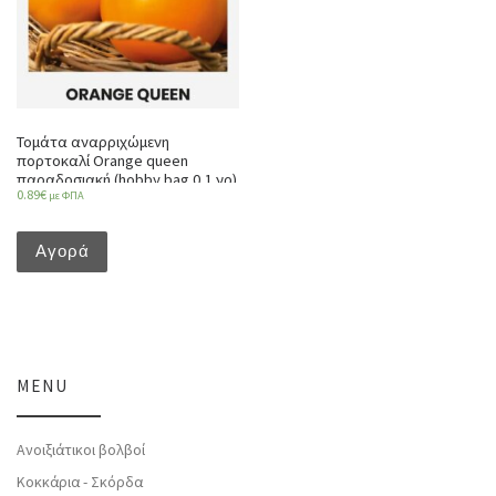
Τομάτα αναρριχώμενη
πορτοκαλί Orange queen
παραδοσιακή (hobby bag 0,1 γρ)
0.89
€
με ΦΠΑ
Αγορά
MENU
Ανοιξιάτικοι βολβοί
Κοκκάρια - Σκόρδα