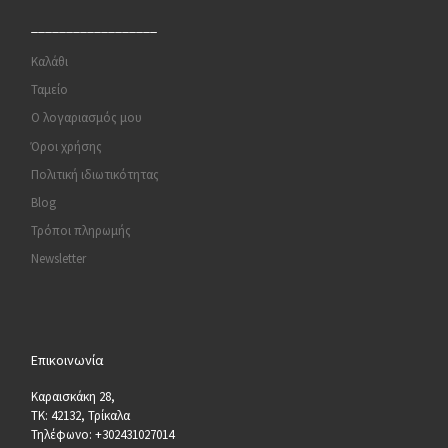
__________________
Καλάθι
Ταμείο
Ο λογαριασμός μου
Όροι χρήσης
Πολιτική ιδιωτικότητας
Blog
Τρόποι πληρωμής
Newsletter
Επικοινωνία
Καραισκάκη 28,
ΤΚ: 42132, Τρίκαλα
Τηλέφωνο: +302431027014