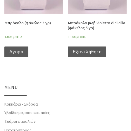
Μπρόκολο (φάκελος 5 γρ)
Μπρόκολο μωβ Violetto di Sicilia
(φάκελος 5 γρ)
1.00
€
1.00
€
με ΦΠΑ
με ΦΠΑ
Αγορά
Εξαντλήθηκε
MENU
Κοκκάρια - Σκόρδα
Υβρίδια μικροσυσκευασίες
Σπόροι φασολιών
Πατατόσπορος