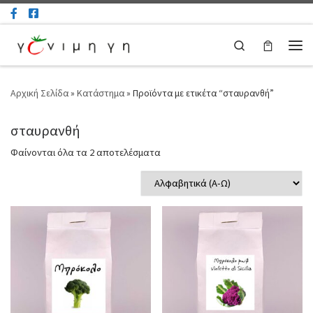
Μετάβαση στο περιεχόμενο
Search
Μεν
Αρχική Σελίδα
»
Κατάστημα
»
Προϊόντα με ετικέτα “σταυρανθή”
σταυρανθή
Φαίνονται όλα τα 2 αποτελέσματα