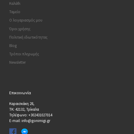
Καλάθι
Ταμείο
Ο λογαριασμός μου
Όροι χρήσης
Πολιτική ιδιωτικότητας
Blog
Τρόποι πληρωμής
Newsletter
Επικοινωνία
Καραισκάκη 28,
ΤΚ: 42132, Τρίκαλα
Τηλέφωνο: +302431027014
E-mail: info@gonimigi.gr