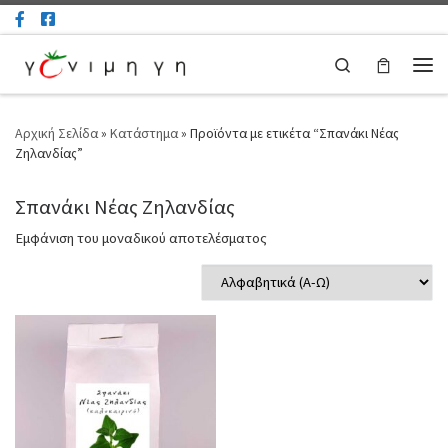
Μετάβαση στο περιεχόμενο
Search
Μεν
Αρχική Σελίδα
»
Κατάστημα
»
Προϊόντα με ετικέτα “Σπανάκι Νέας
Ζηλανδίας”
Σπανάκι Νέας Ζηλανδίας
Εμφάνιση του μοναδικού αποτελέσματος