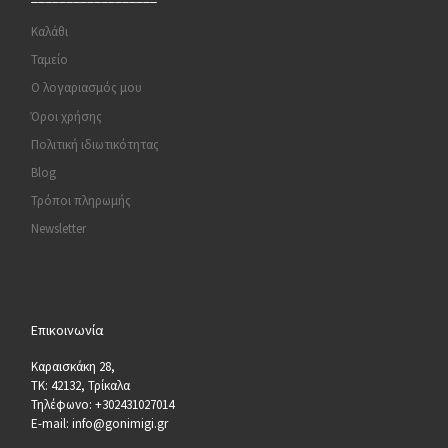
Καλάθι
Ταμείο
Ο λογαριασμός μου
Όροι χρήσης
Πολιτική ιδιωτικότητας
Blog
Τρόποι πληρωμής
Newsletter
Επικοινωνία
Καραισκάκη 28,
ΤΚ: 42132, Τρίκαλα
Τηλέφωνο: +302431027014
E-mail: info@gonimigi.gr