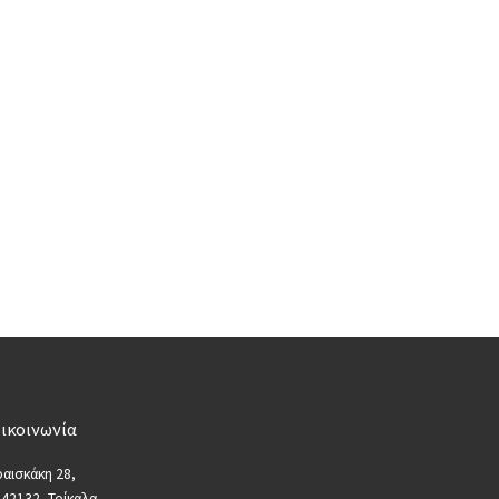
ικοινωνία
αισκάκη 28,
 42132, Τρίκαλα