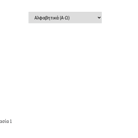
ε
ασία 1