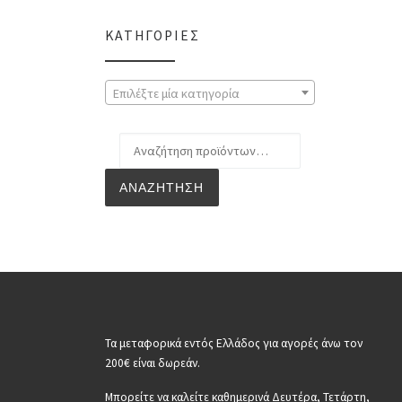
ΚΑΤΗΓΟΡΊΕΣ
Επιλέξτε μία κατηγορία
Αναζήτηση για:
ΑΝΑΖΉΤΗΣΗ
Τα μεταφορικά εντός Ελλάδος για αγορές άνω τον
200€ είναι δωρεάν.
Μπορείτε να καλείτε καθημερινά Δευτέρα, Τετάρτη,