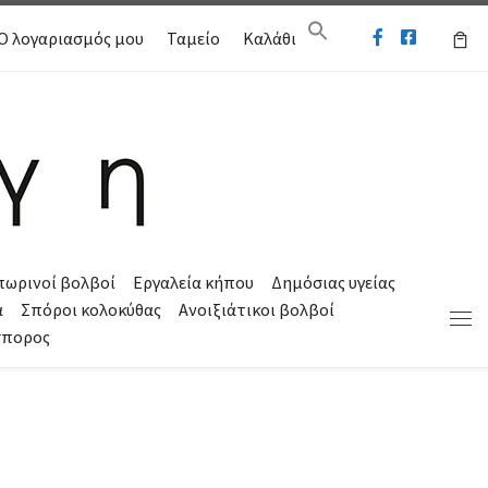
Ο λογαριασμός μου
Ταμείο
Καλάθι
πωρινοί βολβοί
Εργαλεία κήπου
Δημόσιας υγείας
α
Σπόροι κολοκύθας
Ανοιξιάτικοι βολβοί
Μεν
σπορος