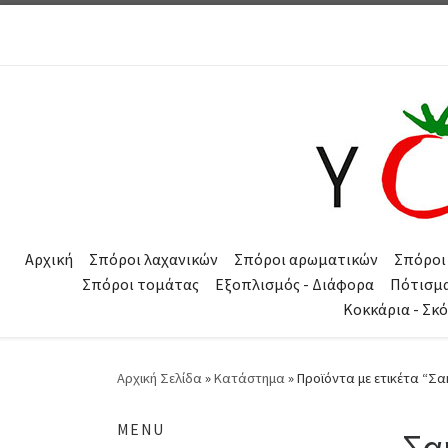
Μετάβαση στο περιεχόμενο
Αρχική
Σπόροι λαχανικών
Σπόροι αρωματικών
Σπόροι
Σπόροι τομάτας
Εξοπλισμός - Διάφορα
Πότισμ
Κοκκάρια - Σκ
Αρχική Σελίδα
»
Κατάστημα
»
Προϊόντα με ετικέτα “Σ
MENU
Σα