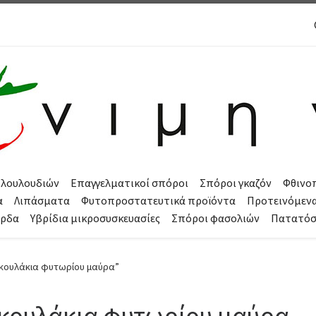
 λουλουδιών
Επαγγελματικοί σπόροι
Σπόροι γκαζόν
Φθινο
α
Λιπάσματα
Φυτοπροστατευτικά προϊόντα
Προτεινόμεν
όρδα
Υβρίδια μικροσυσκευασίες
Σπόροι φασολιών
Πατατό
ακουλάκια φυτωρίου μαύρα”
κουλάκια φυτωρίου μαύρα