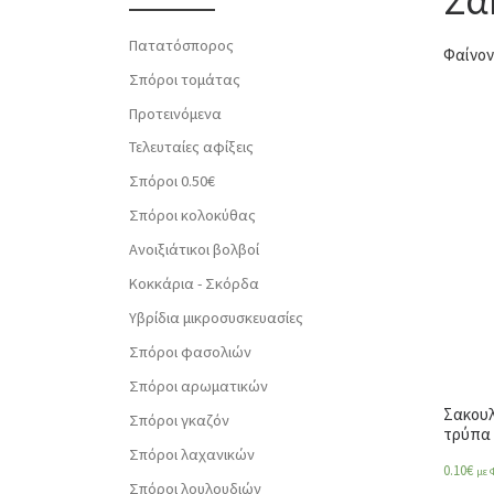
Πατατόσπορος
Φαίνον
Σπόροι τομάτας
Προτεινόμενα
Τελευταίες αφίξεις
Σπόροι 0.50€
Σπόροι κολοκύθας
Ανοιξιάτικοι βολβοί
Κοκκάρια - Σκόρδα
Υβρίδια μικροσυσκευασίες
Σπόροι φασολιών
Σπόροι αρωματικών
Σακουλ
Σπόροι γκαζόν
τρύπα 
Σπόροι λαχανικών
0.10
€
με 
Σπόροι λουλουδιών