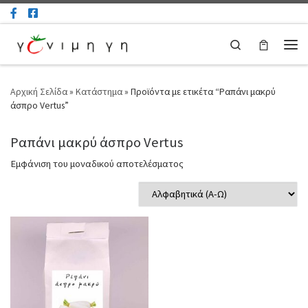
Μετάβαση στο περιεχόμενο
Search
Μεν
Αρχική Σελίδα
»
Κατάστημα
»
Προϊόντα με ετικέτα “Ραπάνι μακρύ
άσπρο Vertus”
Ραπάνι μακρύ άσπρο Vertus
Εμφάνιση του μοναδικού αποτελέσματος