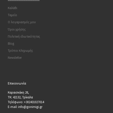
Καλάθι
Ταμείο
Ο λογαριασμός μου
Όροι χρήσης
Πολιτική ιδιωτικότητας
Blog
Τρόποι πληρωμής
Newsletter
Επικοινωνία
Καραισκάκη 28,
ΤΚ: 42132, Τρίκαλα
Τηλέφωνο: +302431027014
E-mail: info@gonimigi.gr