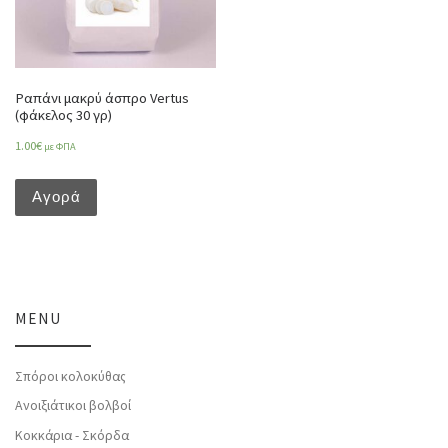
Ραπάνι μακρύ άσπρο Vertus
(φάκελος 30 γρ)
1.00
€
με ΦΠΑ
Αγορά
MENU
Σπόροι κολοκύθας
Ανοιξιάτικοι βολβοί
Κοκκάρια - Σκόρδα