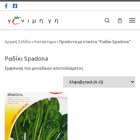
Μετάβαση στο περιεχόμενο
Search
Μεν
Αρχική Σελίδα
»
Κατάστημα
»
Προϊόντα με ετικέτα “Ραδίκι Spadona”
Ραδίκι Spadona
Εμφάνιση του μοναδικού αποτελέσματος