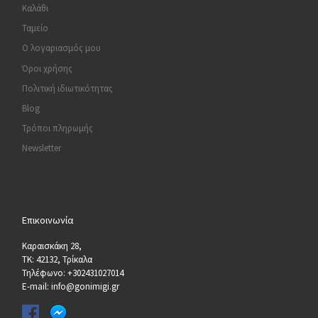
Καλάθι
Ταμείο
Ο λογαριασμός μου
Όροι χρήσης
Πολιτική ιδιωτικότητας
Blog
Τρόποι πληρωμής
Newsletter
Επικοινωνία
Καραισκάκη 28,
ΤΚ: 42132, Τρίκαλα
Τηλέφωνο: +302431027014
E-mail: info@gonimigi.gr