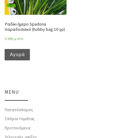
Ραδίκι ήμερο Spadona
παραδοσιακό (hobby bag 10 γρ)
0.99
€
με ΦΠΑ
Αγορά
MENU
Πατατόσπορος
Σπόροι τομάτας
Προτεινόμενα
Τελευταίες αφίξεις