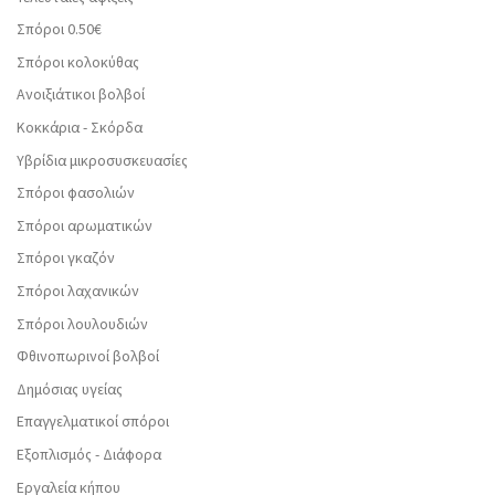
Σπόροι 0.50€
Σπόροι κολοκύθας
Ανοιξιάτικοι βολβοί
Κοκκάρια - Σκόρδα
Υβρίδια μικροσυσκευασίες
Σπόροι φασολιών
Σπόροι αρωματικών
Σπόροι γκαζόν
Σπόροι λαχανικών
Σπόροι λουλουδιών
Φθινοπωρινοί βολβοί
Δημόσιας υγείας
Επαγγελματικοί σπόροι
Εξοπλισμός - Διάφορα
Εργαλεία κήπου