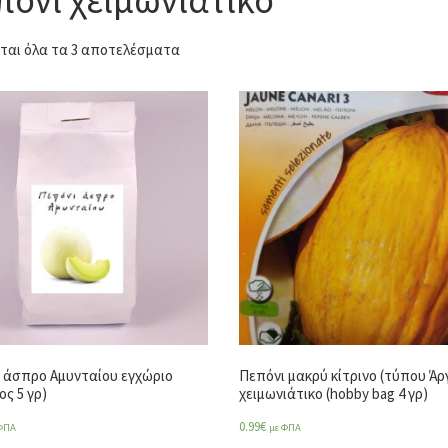
ται όλα τα 3 αποτελέσματα
 άσπρο Αμυνταίου εγχώριο
Πεπόνι μακρύ κίτρινο (τύπου Άρ
ος 5 γρ)
χειμωνιάτικο (hobby bag 4 γρ)
0.99
€
ΦΠΑ
με ΦΠΑ