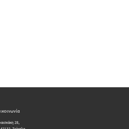
ικοινωνία
αισκάκη 28,
 42132, Τρίκαλα