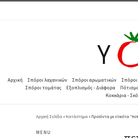
Μετάβαση στο περιεχόμενο
Αρχική
Σπόροι λαχανικών
Σπόροι αρωματικών
Σπόροι
Σπόροι τομάτας
Εξοπλισμός - Διάφορα
Πότισμ
Κοκκάρια - Σκ
Αρχική Σελίδα
»
Κατάστημα
»
Προϊόντα με ετικέτα “πε
MENU
πε