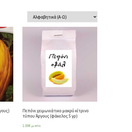
γους)
Πεπόνι χειμωνιάτικο μακρύ κίτρινο
τύπου Άργους (φάκελος 5 γρ)
1.00
€
με ΦΠΑ