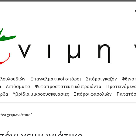
 λουλουδιών
Επαγγελματικοί σπόροι
Σπόροι γκαζόν
Φθινο
α
Λιπάσματα
Φυτοπροστατευτικά προϊόντα
Προτεινόμεν
όρδα
Υβρίδια μικροσυσκευασίες
Σπόροι φασολιών
Πατατό
πόνι χειμωνιάτικο”
πόνι χειμωνιάτικο