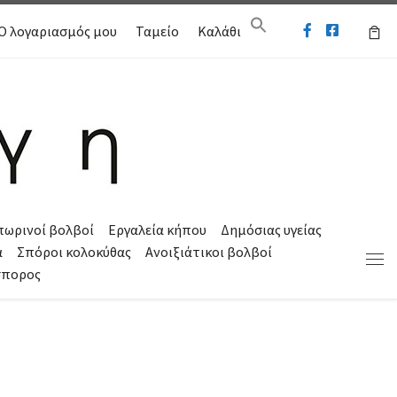
Ο λογαριασμός μου
Ταμείο
Καλάθι
πωρινοί βολβοί
Εργαλεία κήπου
Δημόσιας υγείας
α
Σπόροι κολοκύθας
Ανοιξιάτικοι βολβοί
Μεν
σπορος