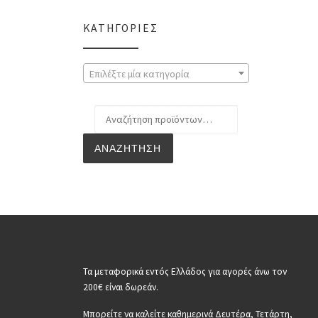
ΚΑΤΗΓΟΡΊΕΣ
Επιλέξτε μία κατηγορία
Αναζήτηση για:
ΑΝΑΖΉΤΗΣΗ
Τα μεταφορικά εντός Ελλάδος για αγορές άνω τον
200€ είναι δωρεάν.
Μπορείτε να καλείτε καθημερινά Δευτέρα, Τετάρτη,