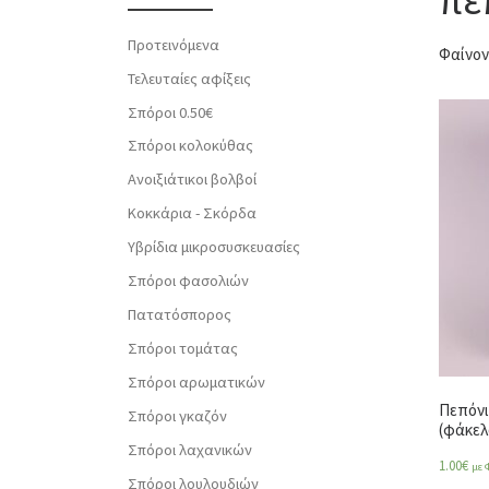
Προτεινόμενα
Φαίνον
Τελευταίες αφίξεις
Σπόροι 0.50€
Σπόροι κολοκύθας
Ανοιξιάτικοι βολβοί
Κοκκάρια - Σκόρδα
Υβρίδια μικροσυσκευασίες
Σπόροι φασολιών
Πατατόσπορος
Σπόροι τομάτας
Σπόροι αρωματικών
Πεπόνι
Σπόροι γκαζόν
(φάκελ
Σπόροι λαχανικών
1.00
€
με 
Σπόροι λουλουδιών