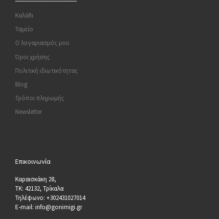
Καλάθι
Ταμείο
Ο λογαριασμός μου
Όροι χρήσης
Πολιτική ιδιωτικότητας
Blog
Τρόποι πληρωμής
Newsletter
Επικοινωνία
Καραισκάκη 28,
ΤΚ: 42132, Τρίκαλα
Τηλέφωνο: +302431027014
E-mail: info@gonimigi.gr