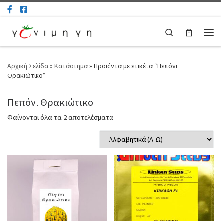
Μετάβαση στο περιεχόμενο
Search
Μεν
Αρχική Σελίδα
»
Κατάστημα
»
Προϊόντα με ετικέτα “Πεπόνι
Θρακιώτικο”
Πεπόνι Θρακιώτικο
Φαίνονται όλα τα 2 αποτελέσματα