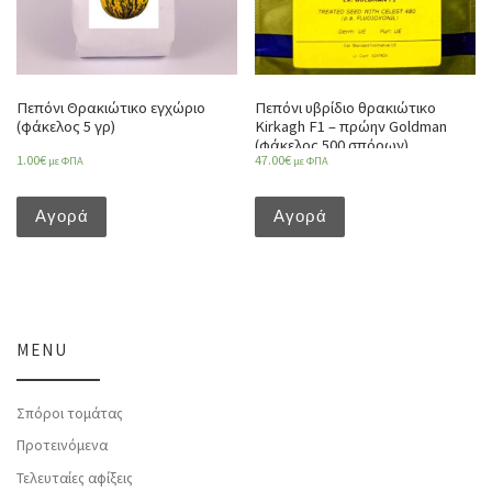
Πεπόνι Θρακιώτικο εγχώριο
Πεπόνι υβρίδιο θρακιώτικο
(φάκελος 5 γρ)
Kirkagh F1 – πρώην Goldman
(φάκελος 500 σπόρων)
1.00
€
47.00
€
με ΦΠΑ
με ΦΠΑ
Αγορά
Αγορά
MENU
Σπόροι τομάτας
Προτεινόμενα
Τελευταίες αφίξεις