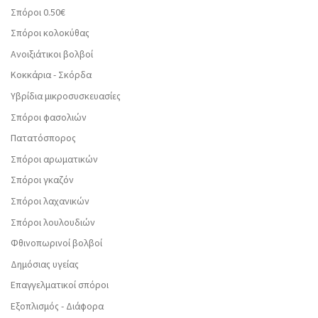
Σπόροι 0.50€
Σπόροι κολοκύθας
Ανοιξιάτικοι βολβοί
Κοκκάρια - Σκόρδα
Υβρίδια μικροσυσκευασίες
Σπόροι φασολιών
Πατατόσπορος
Σπόροι αρωματικών
Σπόροι γκαζόν
Σπόροι λαχανικών
Σπόροι λουλουδιών
Φθινοπωρινοί βολβοί
Δημόσιας υγείας
Επαγγελματικοί σπόροι
Εξοπλισμός - Διάφορα