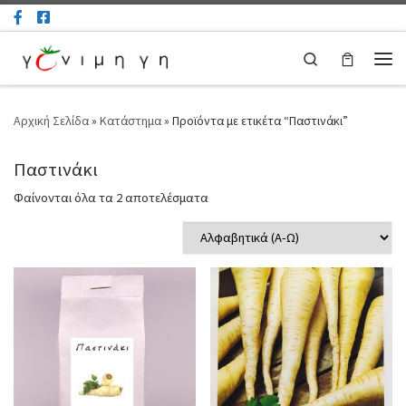
Μετάβαση στο περιεχόμενο
Search
Μεν
Αρχική Σελίδα
»
Κατάστημα
»
Προϊόντα με ετικέτα “Παστινάκι”
Παστινάκι
Φαίνονται όλα τα 2 αποτελέσματα