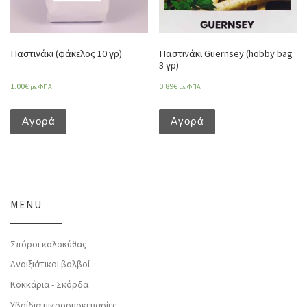
Παστινάκι (φάκελος 10 γρ)
Παστινάκι Guernsey (hobby bag
3 γρ)
1.00
€
0.89
€
με ΦΠΑ
με ΦΠΑ
Αγορά
Αγορά
MENU
Σπόροι κολοκύθας
Ανοιξιάτικοι βολβοί
Κοκκάρια - Σκόρδα
Υβρίδια μικροσυσκευασίες