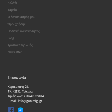
Καλάθι
Ταμείο
Ο λογαριασμός μου
Όροι χρήσης
Πολιτική ιδιωτικότητας
Blog
Τρόποι πληρωμής
Newsletter
Επικοινωνία
Καραισκάκη 28,
ΤΚ: 42132, Τρίκαλα
Τηλέφωνο: +302431027014
E-mail: info@gonimigi.gr