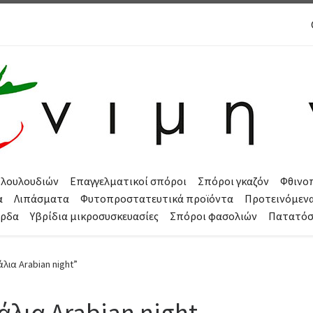
 λουλουδιών
Επαγγελματικοί σπόροι
Σπόροι γκαζόν
Φθινο
α
Λιπάσματα
Φυτοπροστατευτικά προϊόντα
Προτεινόμεν
όρδα
Υβρίδια μικροσυσκευασίες
Σπόροι φασολιών
Πατατό
λια Arabian night”
άλια Arabian night