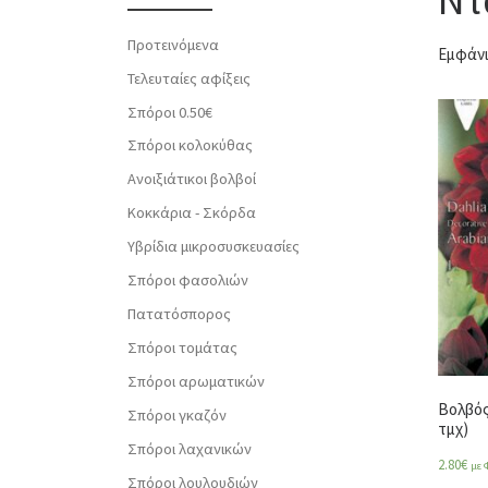
Προτεινόμενα
Εμφάνι
Τελευταίες αφίξεις
Σπόροι 0.50€
Σπόροι κολοκύθας
Ανοιξιάτικοι βολβοί
Κοκκάρια - Σκόρδα
Υβρίδια μικροσυσκευασίες
Σπόροι φασολιών
Πατατόσπορος
Σπόροι τομάτας
Σπόροι αρωματικών
Βολβός 
Σπόροι γκαζόν
τμχ)
Σπόροι λαχανικών
2.80
€
με 
Σπόροι λουλουδιών