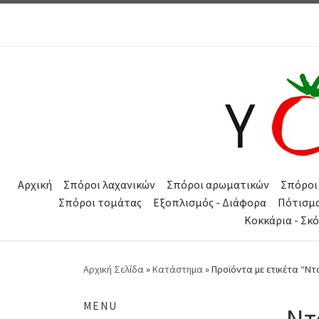
Μετάβαση στο περιεχόμενο
Αρχική
Σπόροι λαχανικών
Σπόροι αρωματικών
Σπόροι
Σπόροι τομάτας
Εξοπλισμός - Διάφορα
Πότισμ
Κοκκάρια - Σκ
Αρχική Σελίδα
»
Κατάστημα
»
Προϊόντα με ετικέτα “Ντά
MENU
Ντ