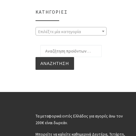
ΚΑΤΗΓΟΡΊΕΣ
Επιλέξτε μία κατηγορία
Αναζήτηση για:
ΑΝΑΖΉΤΗΣΗ
Τα μεταφορικά εντός Ελλάδος για αγορές άνω τον
200€ είναι δωρεάν.
Μπορείτε να καλείτε καθημερινά Δευτέρα, Τετάρτη,