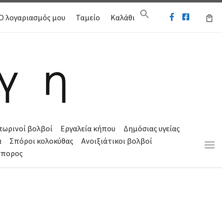
Ο λογαριασμός μου
Ταμείο
Καλάθι
πωρινοί βολβοί
Εργαλεία κήπου
Δημόσιας υγείας
α
Σπόροι κολοκύθας
Ανοιξιάτικοι βολβοί
Μεν
σπορος