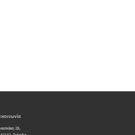
ικοινωνία
αισκάκη 28,
 42132, Τρίκαλα