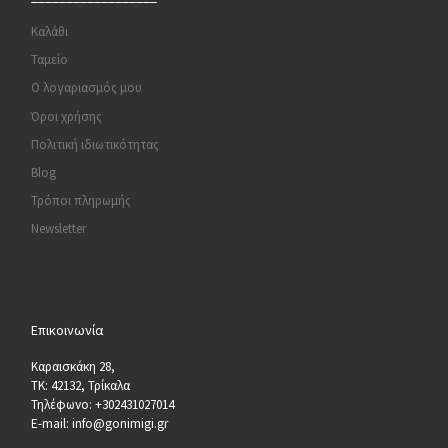
Καλάθι
Ταμείο
Ο λογαριασμός μου
Όροι χρήσης
Πολιτική ιδιωτικότητας
Blog
Τρόποι πληρωμής
Newsletter
Επικοινωνία
Καραισκάκη 28,
ΤΚ: 42132, Τρίκαλα
Τηλέφωνο: +302431027014
E-mail: info@gonimigi.gr