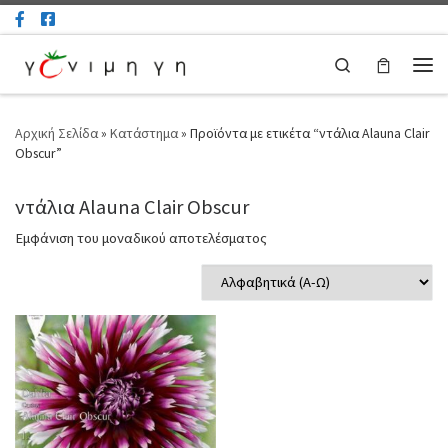
Μετάβαση στο περιεχόμενο
Search
Μεν
Αρχική Σελίδα
»
Κατάστημα
»
Προϊόντα με ετικέτα “ντάλια Alauna Clair
Obscur”
ντάλια Alauna Clair Obscur
Εμφάνιση του μοναδικού αποτελέσματος