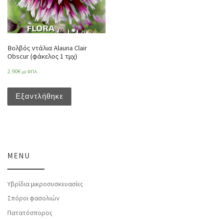
Βολβός ντάλια Alauna Clair
Obscur (φάκελος 1 τμχ)
2.90
€
με ΦΠΑ
Εξαντλήθηκε
MENU
Υβρίδια μικροσυσκευασίες
Σπόροι φασολιών
Πατατόσπορος