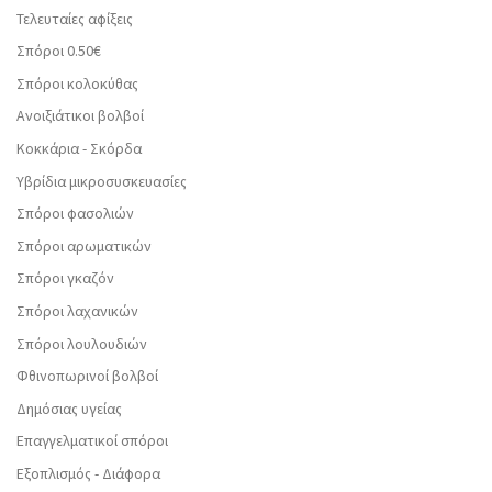
Τελευταίες αφίξεις
Σπόροι 0.50€
Σπόροι κολοκύθας
Ανοιξιάτικοι βολβοί
Κοκκάρια - Σκόρδα
Υβρίδια μικροσυσκευασίες
Σπόροι φασολιών
Σπόροι αρωματικών
Σπόροι γκαζόν
Σπόροι λαχανικών
Σπόροι λουλουδιών
Φθινοπωρινοί βολβοί
Δημόσιας υγείας
Επαγγελματικοί σπόροι
Εξοπλισμός - Διάφορα