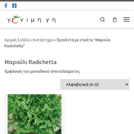
Μετάβαση στο περιεχόμενο
Search
Μεν
Αρχική Σελίδα
»
Κατάστημα
»
Προϊόντα με ετικέτα “Μαρούλι
Radichetta”
Μαρούλι Radichetta
Εμφάνιση του μοναδικού αποτελέσματος