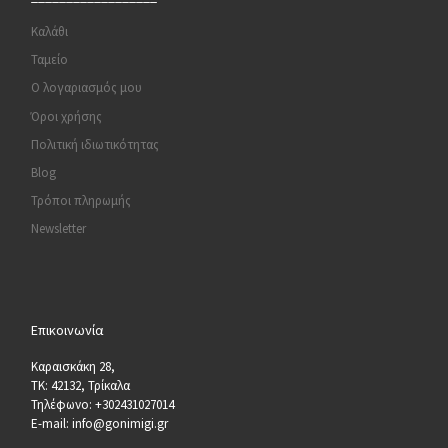
Καλάθι
Ταμείο
Ο λογαριασμός μου
Όροι χρήσης
Πολιτική ιδιωτικότητας
Blog
Τρόποι πληρωμής
Newsletter
Επικοινωνία
Καραισκάκη 28,
ΤΚ: 42132, Τρίκαλα
Τηλέφωνο: +302431027014
E-mail: info@gonimigi.gr