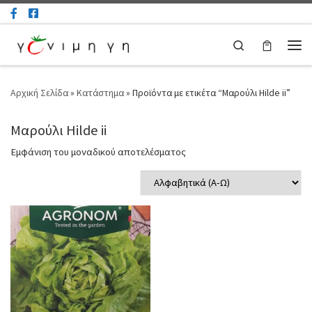
Μετάβαση στο περιεχόμενο
Search
Μεν
Αρχική Σελίδα
»
Κατάστημα
»
Προϊόντα με ετικέτα “Μαρούλι Hilde ii”
Μαρούλι Hilde ii
Εμφάνιση του μοναδικού αποτελέσματος