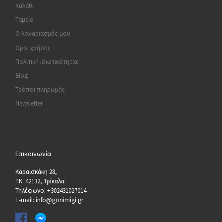
Καλάθι
Ταμείο
Ο λογαριασμός μου
Όροι χρήσης
Πολιτική ιδιωτικότητας
Blog
Τρόποι πληρωμής
Newsletter
Επικοινωνία
Καραισκάκη 28,
ΤΚ: 42132, Τρίκαλα
Τηλέφωνο: +302431027014
E-mail: info@gonimigi.gr