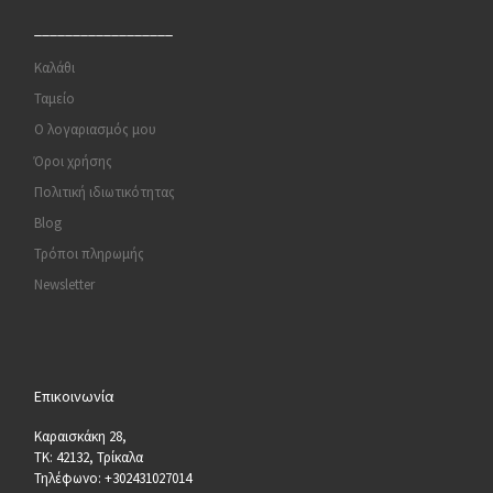
__________________
Καλάθι
Ταμείο
Ο λογαριασμός μου
Όροι χρήσης
Πολιτική ιδιωτικότητας
Blog
Τρόποι πληρωμής
Newsletter
Επικοινωνία
Καραισκάκη 28,
ΤΚ: 42132, Τρίκαλα
Τηλέφωνο: +302431027014