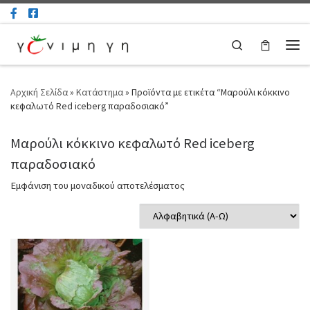
Μετάβαση στο περιεχόμενο
Search
Μεν
Αρχική Σελίδα
»
Κατάστημα
»
Προϊόντα με ετικέτα “Μαρούλι κόκκινο
κεφαλωτό Red iceberg παραδοσιακό”
Μαρούλι κόκκινο κεφαλωτό Red iceberg
παραδοσιακό
Εμφάνιση του μοναδικού αποτελέσματος