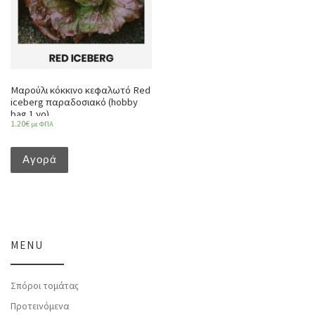
Μαρούλι κόκκινο κεφαλωτό Red
iceberg παραδοσιακό (hobby
bag 1 γρ)
1.20
€
με ΦΠΑ
Αγορά
MENU
Σπόροι τομάτας
Προτεινόμενα