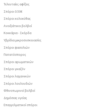
Τελευταίες αφίξεις
Σπόροι 0.50€
Σπόροι κολοκύθας
Ανοιξιάτικοι βολβοί
Κοκκάρια - Σκόρδα
Υβρίδια μικροσυσκευασίες
Σπόροι φασολιών
Πατατόσπορος
Σπόροι αρωματικών
Σπόροι γκαζόν
Σπόροι λαχανικών
Σπόροι λουλουδιών
Φθινοπωρινοί βολβοί
Δημόσιας υγείας
Επαγγελματικοί σπόροι