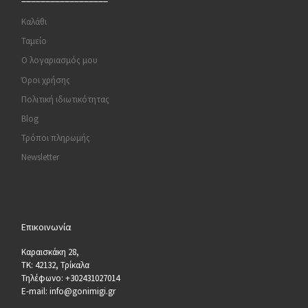
Καλάθι
Ταμείο
Ο λογαριασμός μου
Όροι χρήσης
Πολιτική ιδιωτικότητας
Blog
Τρόποι πληρωμής
Newsletter
Επικοινωνία
Καραισκάκη 28,
ΤΚ: 42132, Τρίκαλα
Τηλέφωνο: +302431027014
E-mail: info@gonimigi.gr