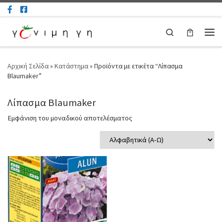
Μετάβαση στο περιεχόμενο
Search
Μεν
Αρχική Σελίδα
»
Κατάστημα
»
Προϊόντα με ετικέτα “Λίπασμα
Blaumaker”
Λίπασμα Blaumaker
Εμφάνιση του μοναδικού αποτελέσματος