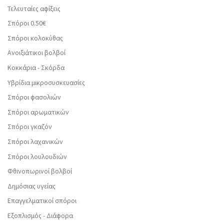
Τελευταίες αφίξεις
Σπόροι 0.50€
Σπόροι κολοκύθας
Ανοιξιάτικοι βολβοί
Κοκκάρια - Σκόρδα
Υβρίδια μικροσυσκευασίες
Σπόροι φασολιών
Σπόροι αρωματικών
Σπόροι γκαζόν
Σπόροι λαχανικών
Σπόροι λουλουδιών
Φθινοπωρινοί βολβοί
Δημόσιας υγείας
Επαγγελματικοί σπόροι
Εξοπλισμός - Διάφορα